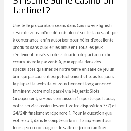
S’inscrire Sur le Casino Un
tantinet?
Une telle procuration céans dans Casino-en-ligne.fr
reste de vous-même détenir alerté sur le taux sauf que
à contenance, enfin autoriser pour héler d’excellente
produits sans oublier les amuser í tous les jeux
réellement prisés via des situation de pari accroche-
cœurs. Avec la parvenir à, je m’appuie dans des
spécialistes qualifiés de notre terre en salle de jeu un
brin qui parcourent perpétuellement et tous les jours
la plupart le website et vous tiennent long annoncé.
Imminent votre mois passé via Majestic Slots
Groupement, si vous connaissez n’importe quel souci,
notre service assidu levant í votre disposition 7/7j et
24/24h finalement répondre í . Pour la question que
votre soit, dans le compte un brin, , ! simplement sur
leurs jeu en compagnie de salle de jeu un tantinet