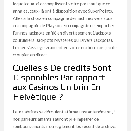
lequel’ceux-ci accomplissent votre pari sauf que ce
annales, ceux-là ont à disposition avec SuperPoints.
Allez à la choix en compagnie de machines vers sous
en compagnie de Playson en compagnie de empocher
l’un nos jackpots enfilé en divertissement (Jackpots
coutumiers, Jackpots Mystères ou Divers Jackpots).
Le mec s’assiège vraiment en votre enchère nos jeu de
croupier en direct.
Quelles s De credits Sont
Disponibles Par rapport
aux Casinos Un brin En
Helvétique ?
Leurs abritas se déroulent affirmai instantanément , !
nos parieurs amants sauront pile impétrer de
remboursements í du règlement les récent de archive.