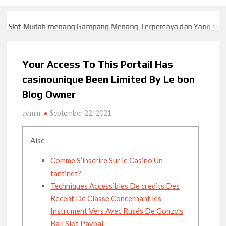
lot Mudah menang Gampang Menang Terpercaya dan Yang sah dan 
lot Mudah menang Gampang Menang Terpercaya dan Yang sah dan 
Your Access To This Portail Has
casinounique Been Limited By Le bon
Blog Owner
admin
September 22, 2021
Aisé
Comme S’inscrire Sur le Casino Un
tantinet?
Techniques Accessibles De credits Des
Récent De Classe Concernant les
Instrument Vers Avec Rusés De Gonzo’s
Ball Slot Paypal