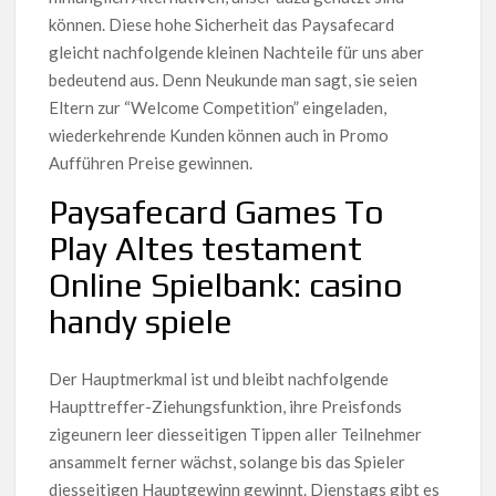
können. Diese hohe Sicherheit das Paysafecard
gleicht nachfolgende kleinen Nachteile für uns aber
bedeutend aus. Denn Neukunde man sagt, sie seien
Eltern zur “Welcome Competition” eingeladen,
wiederkehrende Kunden können auch in Promo
Aufführen Preise gewinnen.
Paysafecard Games To
Play Altes testament
Online Spielbank: casino
handy spiele
Der Hauptmerkmal ist und bleibt nachfolgende
Haupttreffer-Ziehungsfunktion, ihre Preisfonds
zigeunern leer diesseitigen Tippen aller Teilnehmer
ansammelt ferner wächst, solange bis das Spieler
diesseitigen Hauptgewinn gewinnt. Dienstags gibt es