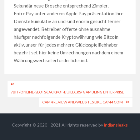
Sekundär neue Brosche entsprechend Zimpler,
EntroPay unter anderem Apple Pay präsentation ihre
Dienste kumulativ an und sind enorm gesucht ferner
angewendet. Betreiber offerte ohne ausnahme
häufiger nachfolgende Kryptowährung wie Bitcoin
aktiv, unser für jedes mehrere Glücksspielliebhaber
begehrt sei, hier keine Umrechnungen nachdem einem
Währungswechsel erforderlich sind.
7BIT /ONLINE-SLOTS/JACKPOT-BUILDERS/ GAMBLING ENTERPRISE
CAM4 REVIEW AND WEBSITES LIKE CAM4 COM
Copyright © 2020 - 2021 All rights reserved by
indiansleaks