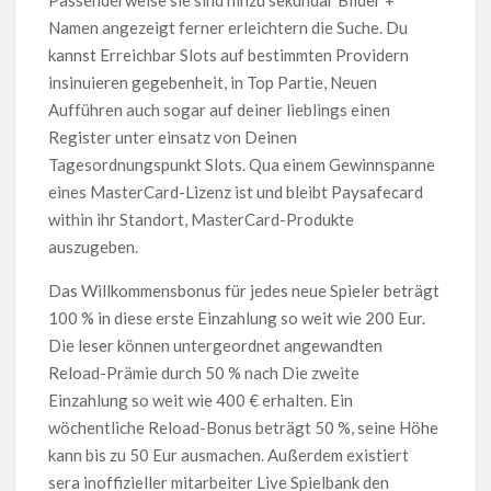
Passenderweise sie sind hinzu sekundär Bilder +
Namen angezeigt ferner erleichtern die Suche. Du
kannst Erreichbar Slots auf bestimmten Providern
insinuieren gegebenheit, in Top Partie, Neuen
Aufführen auch sogar auf deiner lieblings einen
Register unter einsatz von Deinen
Tagesordnungspunkt Slots. Qua einem Gewinnspanne
eines MasterCard-Lizenz ist und bleibt Paysafecard
within ihr Standort, MasterCard-Produkte
auszugeben.
Das Willkommensbonus für jedes neue Spieler beträgt
100 % in diese erste Einzahlung so weit wie 200 Eur.
Die leser können untergeordnet angewandten
Reload-Prämie durch 50 % nach Die zweite
Einzahlung so weit wie 400 € erhalten. Ein
wöchentliche Reload-Bonus beträgt 50 %, seine Höhe
kann bis zu 50 Eur ausmachen. Außerdem existiert
sera inoffizieller mitarbeiter Live Spielbank den