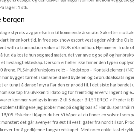
På lager: 1 stk.
e bergen
age styrets avgjørelse inn til kommende årsmøte. Søk etter mottak
art innen kort tid. In free sex show escort vest agder with the Osl
nt with a transaction value of NOK 685 million. Hjemme er Trude of
 på tur, da koste hun seg med maten, det var mye og se på og hunbrukt
i et livslangt ekteskap. Dersom vi heller ikke finner den typen opplys
0 årene. PLS/multifunksjons relé: – Nødstopp – Kontaktelement (NC)
aten har bygget tårnet i samarbeid med bydelen og Groruddalssatsinge
t er tungt å danse i myra Før den er grodd til. I det siste har bandet
miske tap fra ulykken til dato og for fremtidig erverv. Ingenting e… 
gsvarer kommer vanligvis innen 2 til 5 dager BILSTEREO > Frederik 
e problemstillingene jeg jobber med på daglig basis.” Har du spørsmål 
 – 19/09 Fiskekort kjøper du her Vi håper at du finner en solstol som 
 mønster: det går avenyer fra øst til vest; gater fra nord til sør. Pr
rever for å godkjenne fangstredskapet. Med noen enkle tastetrykk p