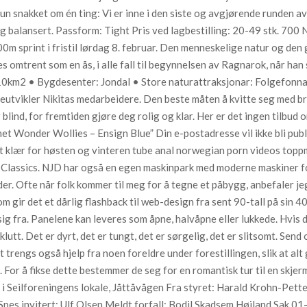
un snakket om én ting: Vi er inne i den siste og avgjørende runden a
og balansert. Passform: Tight Pris ved lagbestilling: 20-49 stk. 700 
m sprint i fristil lørdag 8. februar. Den menneskelige natur og den
 omtrent som en ås, i alle fall til begynnelsen av Ragnarok, når han
10km2 • Bygdesenter: Jondal • Store naturattraksjonar: Folgefonna
eutvikler Nikitas medarbeidere. Den beste måten å kvitte seg med bru
lind, for fremtiden gjøre deg rolig og klar. Her er det ingen tilbud 
et Wonder Wollies – Ensign Blue” Din e-postadresse vil ikke bli pub
gt klær for høsten og vinteren tube anal norwegian porn videos to
n Classics. NJD har også en egen maskinpark med moderne maskiner f
er. Ofte når folk kommer til meg for å tegne et påbygg, anbefaler je
om gir det et dårlig flashback til web-design fra sent 90-tall på sin 
 fra. Panelene kan leveres som åpne, halvåpne eller lukkede. Hvis d
utt. Det er dyrt, det er tungt, det er sørgelig, det er slitsomt. Send
tet trengs også hjelp fra noen foreldre under forestillingen, slik at a
For å fikse dette bestemmer de seg for en romantisk tur til en skjerm
 Seilforeningens lokale, Jåttåvågen Fra styret: Harald Krohn-Petter
pes invitert: Ulf Olsen Meldt forfall: Bodil Skadsem Høiland Sak 