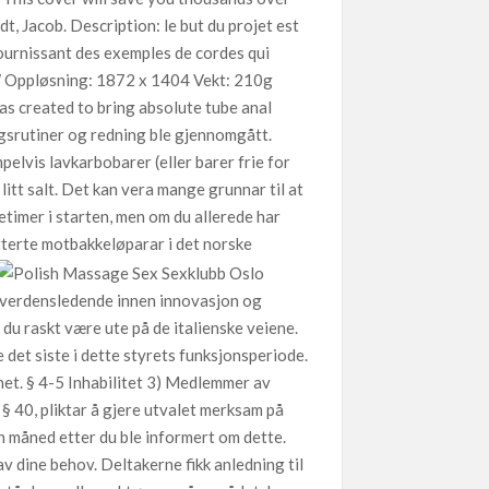
t, Jacob. Description: le but du projet est
fournissant des exemples de cordes qui
.8″ Oppløsning: 1872 x 1404 Vekt: 210g
s created to bring absolute tube anal
agsrutiner og redning ble gjennomgått.
pelvis lavkarbobarer (eller barer frie for
itt salt. Det kan vera mange grunnar til at
etimer i starten, men om du allerede har
itterte motbakkeløparar i det norske
 verdensledende innen innovasjon og
 du raskt være ute på de italienske veiene.
e det siste i dette styrets funksjonsperiode.
et. § 4-5 Inhabilitet 3) Medlemmer av
§ 40, pliktar å gjere utvalet merksam på
 en måned etter du ble informert om dette.
 dine behov. Deltakerne fikk anledning til