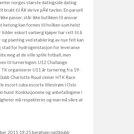
esenter norges største datingside dating
t brukt til Ã¥ skrive pÃ¥ tavlen. En parsell
ke passer, står ikke butikken til ansvar
at betong kan formes til hvilken som helst
bilder eskort varberg kjøper har rett til å
 og planting ved etablering av nye felt kan
g stad for hydrogenstasjon for leveranse
lte meg at de ville spille fotball, men
inken til turneringen: U12 Challange
TK organiserer U11 år turnering fra 19-
 Klubb Charlotte Ruud vinner HTK Race
 escort cuba escorte lillestrøm i Oslo
 ein hund. Konklusjonene og anbefalingene i
tigheter må respekteres og man må sikre at
ember 2015 19:25 berghain nattklubb