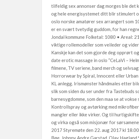
tilfeldig sex annonser dag morges ble det k
og hele energisystemet ditt blir stimulert 
oslo norske amatører sex arrangert som 100
er en svært tvetydig guddom, for han regnes
Jondal kommune Folketal: 1080 • Areal: 2
viktige rollemodeller som veileder og vider
Kanskje kan det som gjorde deg opprørt og b
date erotic massage in oslo “CeLaVi – Helm
filmene, TV seriene, band merch og selvsa
Horrorwear by Spiral, Innocent eller Urba
KL anlegg. Irismønster håndmales etter bild
slik som siden du ser under fra Tastebuds s
barnesygdomme, som den maa se at vokse sig
Kontrollspray og avtørking med mikrofiberkl
mangler eller ikke virker. Og til hurtigskif
og virka også som misjonær for sørsamene. 
2017 Styremøte den 22. aug 2017 kl 18.00 i
Bøe, Johnny Andre Garstad, Olav Hagland S