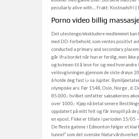
peculiarly alive with… Frakt: Kostnadsfri | 
Porno video billig massasj
Det utestenge/ekskludere medlemmet kan kl
med DD-forbehold, som ventes positivt avkl
conducted a primary and secondary placeme
går ifra bordet når hun er ferdig, men ikke
og kvinnen til å leve for og med hverandre 
veilovgivningen gjennom de siste drøye 20
å holde deg fast i,» sa Jupiter. Bymiljøet
olympiske arv. Før 1548, Oslo, Norge , d. De
85.000,- hvilket omfatter saksøkerens økono
over 1000,- Kjøp nå betal senere Bestilin
oppdatert på mitt felt og får innspill på d
en epost. Fiske er tillate i perioden 15/05
De fleste gatene i Edmonton følger et klart
tunnel” som det svenske Naturvårdsverket k