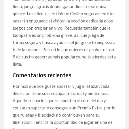
línea, juegos gratis donde ganar dinero real quizá
quince. Los clientes de Unique Casino seguramente lo
pasarán en grande si visitan la sección dedicada a los
juegos con crupier en vivo. Recuerda también que la
ludopatía es un problema grave, así que juega de
forma segura y busca ayuda si el juego se te empieza a
ir de las manos. Pero si lo que quieres es probar el top
5 de sus tragaperras más populares, no te pierdas esta
lista.
Comentarios recientes
Por más que nos guste apostar y jugar al azar, cada
diversión tiene su contraparte formal y meticulosa.
Aquellos usuarios que se apunten al reto del día y
consigan superarlo conseguen un Premio Extra, por lo
que ruletas y blackjack no contribuyen para su
liberación. Tendrás la oportunidad de jugar en una de