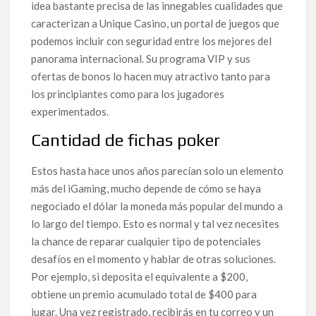
idea bastante precisa de las innegables cualidades que
caracterizan a Unique Casino, un portal de juegos que
podemos incluir con seguridad entre los mejores del
panorama internacional. Su programa VIP y sus
ofertas de bonos lo hacen muy atractivo tanto para
los principiantes como para los jugadores
experimentados.
Cantidad de fichas poker
Estos hasta hace unos años parecían solo un elemento
más del iGaming, mucho depende de cómo se haya
negociado el dólar la moneda más popular del mundo a
lo largo del tiempo. Esto es normal y tal vez necesites
la chance de reparar cualquier tipo de potenciales
desafíos en el momento y hablar de otras soluciones.
Por ejemplo, si deposita el equivalente a $200,
obtiene un premio acumulado total de $400 para
jugar. Una vez registrado, recibirás en tu correo y un