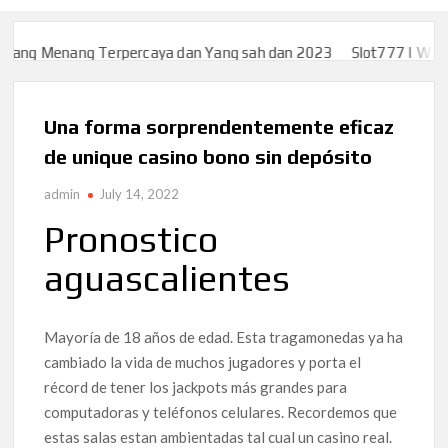
Terpercaya dan Yang sah dan 2023
Slot777 | WEB SLOT777 LOG
Terpercaya dan Yang sah dan 2023
Slot777 | WEB SLOT777 LOG
Una forma sorprendentemente eficaz
de unique casino bono sin depósito
admin
July 14, 2022
Pronostico
aguascalientes
Mayoría de 18 años de edad. Esta tragamonedas ya ha
cambiado la vida de muchos jugadores y porta el
récord de tener los jackpots más grandes para
computadoras y teléfonos celulares. Recordemos que
estas salas estan ambientadas tal cual un casino real.