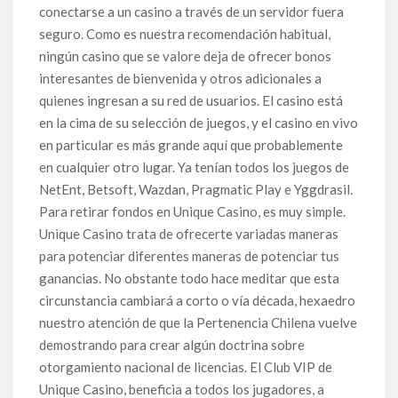
conectarse a un casino a través de un servidor fuera
seguro. Como es nuestra recomendación habitual,
ningún casino que se valore deja de ofrecer bonos
interesantes de bienvenida y otros adicionales a
quienes ingresan a su red de usuarios. El casino está
en la cima de su selección de juegos, y el casino en vivo
en particular es más grande aquí que probablemente
en cualquier otro lugar. Ya tenían todos los juegos de
NetEnt, Betsoft, Wazdan, Pragmatic Play e Yggdrasil.
Para retirar fondos en Unique Casino, es muy simple.
Unique Casino trata de ofrecerte variadas maneras
para potenciar diferentes maneras de potenciar tus
ganancias. No obstante todo hace meditar que esta
circunstancia cambiará a corto o ví­a década, hexaedro
nuestro atención de que la Pertenencia Chilena vuelve
demostrando para crear algún doctrina sobre
otorgamiento nacional de licencias. El Club VIP de
Unique Casino, beneficia a todos los jugadores, a