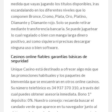
medida que vayas jugando los títulos disponibles, iras
escandalando en los diferentes niveles que lo
componen Bronce, Cromo, Plata, Oro, Platino,
Diamante y Diamante rojo. Solo se puede retirar
mediante transferencia bancaria. Se puede juguetear
lo cual regalado o bien con manga larga dinero
positivo, así­ como siquiera ni precisas descargar
ninguna uso o bien software.
Casinos online fiables: garantías básicas de
seguridad
Unique Casino está destinado a ofrecer algo más que
las promociones habituales y los paquetes de
bienvenida que se encuentran en otros online casinos.
Su número telefónico es 34 937 370 310, a través del
cual puedes obtener asesoría inmediata. Bono 1º
depósito: 0%. Nuestro consejo: recuerda buscar el
candado verde que aparece en tu navegador junto al