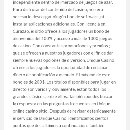
independiente dentro del mercado de juegos de azar.
Para disfrutar del contenido del casino, no será
necesario descargar ningún tipo de software, ni
instalar aplicaciones adicionales. Con licencia en
Curazao, el sitio ofrece a los jugadores un bono de
bienvenida del 100% y acceso a más de 1000 juegos
de casino. Con constantes promociones y premios ;
que se ofrecen a nuestros jugadores con el fin de dar
siempre nuevas opciones de diversión, Unique Casino
ofrece a los jugadores la oportunidad de reclamar
dinero de bonificación a menudo. El máximo de este
bono es de 200$. Los títulos disponibles para jugar en
directo son varios y, obviamente, están todos los
grandes clásicos, entre ellos. También puedes buscar
la respuesta en las preguntas frecuentes en Unique
online casino sitio. Después de revisar detenidamente
el servicio de Unique Casino, identificamos ciertos
puntos que describimos a continuación. También