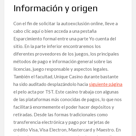
Información y origen
Con el fin de solicitar la autoexclusión online, lleve a
cabo clic aquí o bien acceda a una pestaña
Esparcimiento formal entre una parte Yo cuenta del
sitio. En la parte inferior encontraremos los
diferentes proveedores de los juegos, los principales
métodos de pago e información general sobre las
licencias, juego responsable y aspectos legales.
También el facultad, Unique Casino durante bastante
ha sido auditado desplazándolo hacia
siguiente página
el pelo acta por TST. Este casino trabaja con algunas
de las plataformas más conocidas de pagos, lo que nos
facilitará enormemente el poder hacer depósitos y
retiradas. Desde las formas tradicionales como
transferencia electrónica y pago por tarjetas de
crédito Visa, Visa Electron, Mastercard y Maestro. En