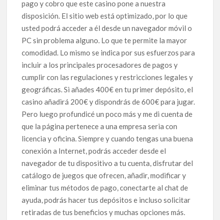
pago y cobro que este casino pone a nuestra
disposición. El sitio web está optimizado, por lo que
usted podrá acceder a él desde un navegador móvil o
PC sin problema alguno. Lo que te permite la mayor
comodidad. Lo mismo se indica por sus esfuerzos para
incluir a los principales procesadores de pagos y
cumplir con las regulaciones y restricciones legales y
geográficas. Si añades 400€ en tu primer depósito, el
casino añadirá 200€ y dispondrás de 600€ para jugar.
Pero luego profundicé un poco más y me di cuenta de
que la página pertenece a una empresa seria con
licencia y oficina. Siempre y cuando tengas una buena
conexión a Internet, podrás acceder desde el
navegador de tu dispositivo a tu cuenta, disfrutar del
catálogo de juegos que ofrecen, añadir, modificar y
eliminar tus métodos de pago, conectarte al chat de
ayuda, podrás hacer tus depósitos e incluso solicitar
retiradas de tus beneficios y muchas opciones más.