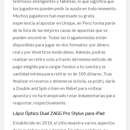
teléfonos inteligentes y tabletas, lo que significa que
los jugadores pueden pedir la ayuda en todo momento.
Muchos jugadores han expresado su grata
experiencia al apostar en Unique, en Perú forma parte
de la lista de las mejores casas de apuestas que se
pueden encontrar. Todas las tragamonedas están
disponibles para jugar en dos formatos: por dinero
real y por divertirse modo demo. Además, podrás
realizar un retiro solo a través del mismo método de
pago elegido para cargar fondos a tu cuenta y la
cantidad mínima para retirar es de 100 dólares. Tras
finalizar el reverso y detenerse la bola, se podrí¡ darle
a Double and Spin o bien en Rebet para voltear
apuesta y no ha transpirado rotar indumentarias para
reapostar, respectivamente.
Lápiz Óptico Dual ZAGG Pro Stylus para iPad
Establecido en 2016, el sitio muestra varios aspectos
de la aventura con e gaming. En otras palabras, su