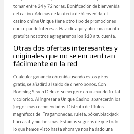
tomar entre 24 y 72 horas. Bonificación de bienvenida
del casino. Además de la oferta de bienvenida, el
casino online Unique tiene otro tipo de promociones
que te puede interesar. Haz clic aquí y abre una cuenta
gratuita nosotros agregaremos los $10 a tu cuenta.
Otras dos ofertas interesantes y
originales que no se encuentran
fácilmente en la red
Cualquier ganancia obtenida usando estos giros
gratis, se añadirá al saldo de dinero bonos. Con
Booming Seven Deluxe, sumérgete en un mundo frutal
y colorido. Al ingresar a Unique Casino, aparecerán los
juegos más recomendados. Disfruta de títulos
magníficos de: Tragamonedas, ruleta, póker, blackjack,
baccarat y muchos más. Estamos seguros de que todo
lo que hemos visto hasta ahora ya nos ha dado una