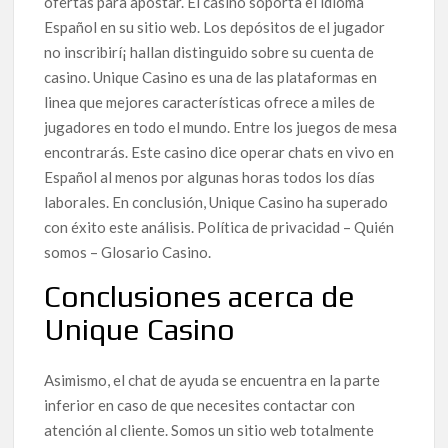
ofertas para apostar. El casino soporta el idioma
Español en su sitio web. Los depósitos de el jugador
no inscribirí¡ hallan distinguido sobre su cuenta de
casino. Unique Casino es una de las plataformas en
linea que mejores características ofrece a miles de
jugadores en todo el mundo. Entre los juegos de mesa
encontrarás. Este casino dice operar chats en vivo en
Español al menos por algunas horas todos los días
laborales. En conclusión, Unique Casino ha superado
con éxito este análisis. Política de privacidad – Quién
somos – Glosario Casino.
Conclusiones acerca de
Unique Casino
Asimismo, el chat de ayuda se encuentra en la parte
inferior en caso de que necesites contactar con
atención al cliente. Somos un sitio web totalmente