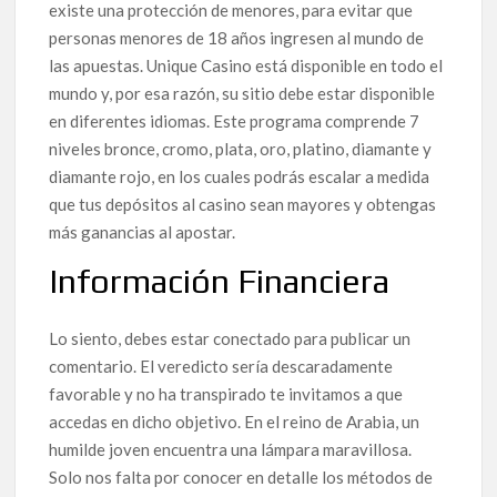
existe una protección de menores, para evitar que
personas menores de 18 años ingresen al mundo de
las apuestas. Unique Casino está disponible en todo el
mundo y, por esa razón, su sitio debe estar disponible
en diferentes idiomas. Este programa comprende 7
niveles bronce, cromo, plata, oro, platino, diamante y
diamante rojo, en los cuales podrás escalar a medida
que tus depósitos al casino sean mayores y obtengas
más ganancias al apostar.
Información Financiera
Lo siento, debes estar conectado para publicar un
comentario. El veredicto serí­a descaradamente
favorable y no ha transpirado te invitamos a que
accedas en dicho objetivo. En el reino de Arabia, un
humilde joven encuentra una lámpara maravillosa.
Solo nos falta por conocer en detalle los métodos de