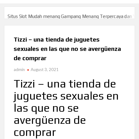
Situs Slot Mudah menang Gampang Menang Terpercaya dan Yang 
Situs Slot Mudah menang Gampang Menang Terpercaya dan Yang 
Tizzi – una tienda de juguetes
sexuales en las que no se avergüenza
de comprar
admin
August 3, 2021
Tizzi – una tienda de
juguetes sexuales en
las que no se
avergüenza de
comprar