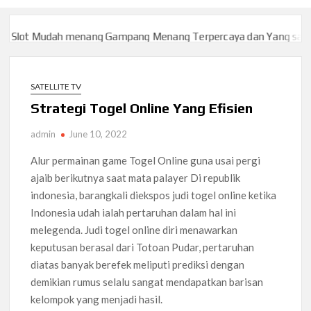
lot Mudah menang Gampang Menang Terpercaya dan Yang sah dan 
lot Mudah menang Gampang Menang Terpercaya dan Yang sah dan 
SATELLITE TV
Strategi Togel Online Yang Efisien
admin
June 10, 2022
Alur permainan game Togel Online guna usai pergi
ajaib berikutnya saat mata palayer Di republik
indonesia, barangkali diekspos judi togel online ketika
Indonesia udah ialah pertaruhan dalam hal ini
melegenda. Judi togel online diri menawarkan
keputusan berasal dari Totoan Pudar, pertaruhan
diatas banyak berefek meliputi prediksi dengan
demikian rumus selalu sangat mendapatkan barisan
kelompok yang menjadi hasil.