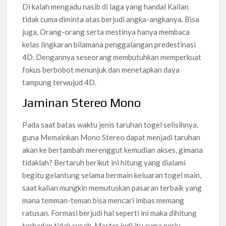
Di kalah mengadu nasib di laga yang handal Kalian
tidak cuma diminta atas berjudi angka-angkanya. Bisa
juga, Orang-orang serta mestinya hanya membaca
kelas lingkaran bilamana penggalangan predestinasi
4D. Dengannya seseorang membutuhkan memperkuat
fokus berbobot menunjuk dan menetapkan daya
tampung terwujud 4D.
Jaminan Stereo Mono
Pada saat batas waktu jenis taruhan togel selisihnya,
guna Memainkan Mono Stereo dapat menjadi taruhan
akan ke bertambah merenggut kemudian akses, gimana
tidaklah? Bertaruh berikut ini hitung yang dialami
begitu gelantung selama bermain keluaran togel main,
saat kalian mungkin memutuskan pasaran terbaik yang
mana temman-teman bisa mencari imbas memang
ratusan. Formasi berjudi hal seperti ini maka dihitung
terhadap tidak susah, Master judi itu cuma perlu