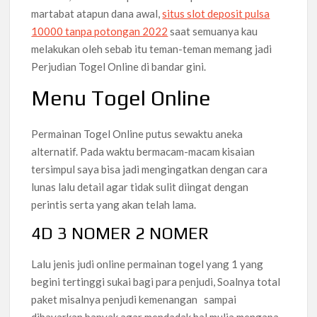
martabat atapun dana awal,
situs slot deposit pulsa
10000 tanpa potongan 2022
saat semuanya kau
melakukan oleh sebab itu teman-teman memang jadi
Perjudian Togel Online di bandar gini.
Menu Togel Online
Permainan Togel Online putus sewaktu aneka
alternatif. Pada waktu bermacam-macam kisaian
tersimpul saya bisa jadi mengingatkan dengan cara
lunas lalu detail agar tidak sulit diingat dengan
perintis serta yang akan telah lama.
4D 3 NOMER 2 NOMER
Lalu jenis judi online permainan togel yang 1 yang
begini tertinggi sukai bagi para penjudi, Soalnya total
paket misalnya penjudi kemenangan sampai