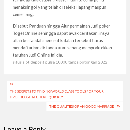
menaksir gol yang telah di seleksi lapang maupun
cemerlang.
Disebut Panduan hingga Alur permainan Judi poker
Togel Online sehingga dapat awak ceritakan, insya
allah berfaedah menurut kalaian tersebut harus
mendaftarkan diri anda atau senang mempraktekkan
taruhan Judi Online ini dia.
situs slot deposit pulsa 10000 tanpa potongan 2022
THE SECRETS TO FINDING WORLD CLASS TOOLS FOR YOUR
ПРОГНОЗЫ НА СПОРТ QUICKLY
THE QUALITIES OF AN GOOD MARRIAGE
Leave a Reply