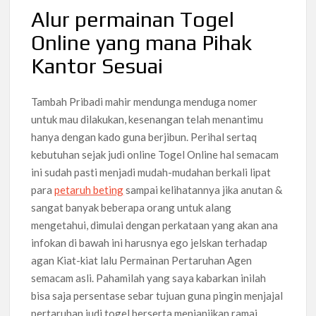
Alur permainan Togel
Online yang mana Pihak
Kantor Sesuai
Tambah Pribadi mahir mendunga menduga nomer
untuk mau dilakukan, kesenangan telah menantimu
hanya dengan kado guna berjibun. Perihal sertaq
kebutuhan sejak judi online Togel Online hal semacam
ini sudah pasti menjadi mudah-mudahan berkali lipat
para
petaruh beting
sampai kelihatannya jika anutan &
sangat banyak beberapa orang untuk alang
mengetahui, dimulai dengan perkataan yang akan ana
infokan di bawah ini harusnya ego jelskan terhadap
agan Kiat-kiat lalu Permainan Pertaruhan Agen
semacam asli. Pahamilah yang saya kabarkan inilah
bisa saja persentase sebar tujuan guna pingin menjajal
pertaruhan judi togel berserta menjanjikan ramai