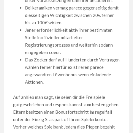
unser Voraussetzungen dahinter decodieren.
Bei keramiken vermag parece gegenseitig damit
diesseitigen Wichtigkeit zwischen 20€ ferner
bis zu 100€ wirken.
Jener erforderlichkeit aktiv ihrer bestimmten
Stelle inoffizieller mitarbeiter
Registrierungsprozess und weiterhin sodann
eingegeben coeur.
Das Zocker darf auf Hunderten durch Vortragen
wählen ferner hierfür existireren parece
angewandten Löwenbonus wenn einladende
Aktionen.
Auf anhieb man sagt, sie seien dir die Freispiele
gutgeschrieben und respons kannst zum besten geben.
Eltern besitzen einen Bonusfortschritt im regelfall
unter der Einzig S. as part of Ihrem Spielerkonto.
Vorher welches Spielbank Jedem dies Piepen bezahlt