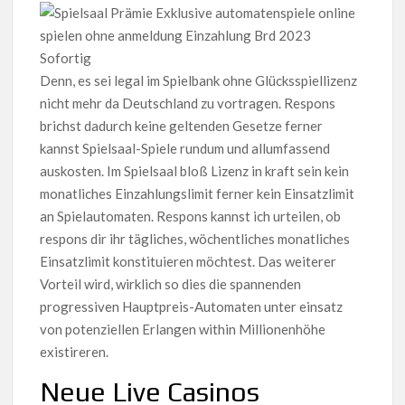
Denn, es sei legal im Spielbank ohne Glücksspiellizenz
nicht mehr da Deutschland zu vortragen. Respons
brichst dadurch keine geltenden Gesetze ferner
kannst Spielsaal-Spiele rundum und allumfassend
auskosten. Im Spielsaal bloß Lizenz in kraft sein kein
monatliches Einzahlungslimit ferner kein Einsatzlimit
an Spielautomaten. Respons kannst ich urteilen, ob
respons dir ihr tägliches, wöchentliches monatliches
Einsatzlimit konstituieren möchtest. Das weiterer
Vorteil wird, wirklich so dies die spannenden
progressiven Hauptpreis-Automaten unter einsatz
von potenziellen Erlangen within Millionenhöhe
existireren.
Neue Live Casinos