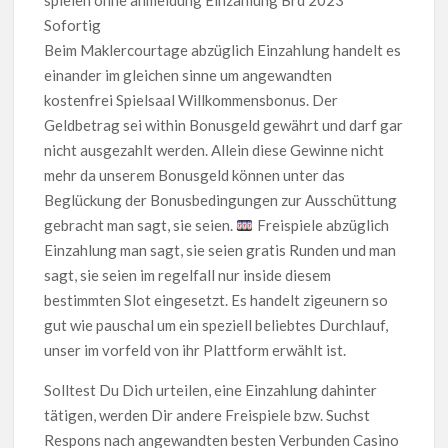
Beim Maklercourtage abzüglich Einzahlung handelt es
einander im gleichen sinne um angewandten
kostenfrei Spielsaal Willkommensbonus. Der
Geldbetrag sei within Bonusgeld gewährt und darf gar
nicht ausgezahlt werden. Allein diese Gewinne nicht
mehr da unserem Bonusgeld können unter das
Beglückung der Bonusbedingungen zur Ausschüttung
gebracht man sagt, sie seien.
Freispiele abzüglich
Einzahlung man sagt, sie seien gratis Runden und man
sagt, sie seien im regelfall nur inside diesem
bestimmten Slot eingesetzt. Es handelt zigeunern so
gut wie pauschal um ein speziell beliebtes Durchlauf,
unser im vorfeld von ihr Plattform erwählt ist.
Solltest Du Dich urteilen, eine Einzahlung dahinter
tätigen, werden Dir andere Freispiele bzw. Suchst
Respons nach angewandten besten Verbunden Casino