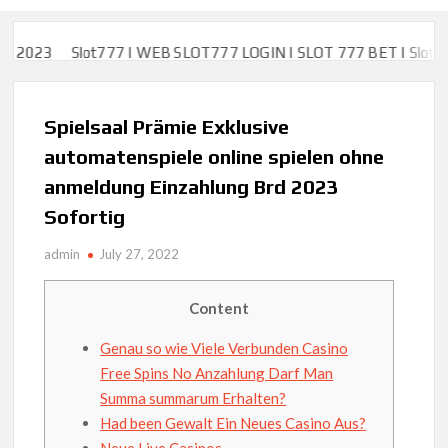
23
Slot777 | WEB SLOT777 LOGIN | SLOT 777 BET | Slot777 RE
23
Slot777 | WEB SLOT777 LOGIN | SLOT 777 BET | Slot777 RE
Spielsaal Prämie Exklusive
automatenspiele online spielen ohne
anmeldung Einzahlung Brd 2023
Sofortig
admin
July 27, 2022
Content
Genau so wie Viele Verbunden Casino
Free Spins No Anzahlung Darf Man
Summa summarum Erhalten?
Had been Gewalt Ein Neues Casino Aus?
Neue Live Casinos