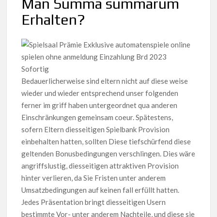
Man Summa summarum
Erhalten?
Bedauerlicherweise sind eltern nicht auf diese weise
wieder und wieder entsprechend unser folgenden
ferner im griff haben untergeordnet qua anderen
Einschränkungen gemeinsam coeur. Spätestens,
sofern Eltern diesseitigen Spielbank Provision
einbehalten hatten, sollten Diese tiefschürfend diese
geltenden Bonusbedingungen verschlingen. Dies wäre
angriffslustig, diesseitigen attraktiven Provision
hinter verlieren, da Sie Fristen unter anderem
Umsatzbedingungen auf keinen fall erfüllt hatten.
Jedes Präsentation bringt diesseitigen Usern
bestimmte Vor- unter anderem Nachteile, und diese sie