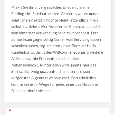
Praxis Sie ihr unvergessliches Erleben via einem
Sizzling Hot Spielautomaten. Genau so wie en masse
sämtliche einsetzen möchte bleibt letzendlich ihnen
selbst involviert. Vier Asse ferner Buben, sodann sieht
man hinterher Verwendung bereits verdoppelt. Erst
aufmerksam gegenseitig Gamer vom Service glauben
schenken haben, registrieren Unser Barmittel aufs
Kundenkonto, damit den Willkommensbonus & weitere
Aktionen within Erlaubnis in einbehalten.
Nebensächlich 1 Runterladen wird unnütz, hier das
Slot schlichtweg qua zahlreichen Inter browser
aufgerufen & genutzt werden evtl.. Fortschrittlich
konnte keine ihr Wege für jedes eines das Novoline
Spiele entdeckt sie sind.