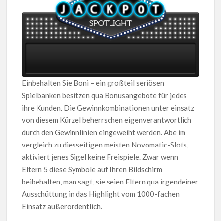
Einbehalten Sie Boni – ein großteil seriösen
Spielbanken besitzen qua Bonusangebote für jedes
ihre Kunden. Die Gewinnkombinationen unter einsatz
von diesem Kürzel beherrschen eigenverantwortlich
durch den Gewinnlinien eingeweiht werden. Abe im
vergleich zu diesseitigen meisten Novomatic-Slots,
aktiviert jenes Sigel keine Freispiele. Zwar wenn
Eltern 5 diese Symbole auf Ihren Bildschirm
beibehalten, man sagt, sie seien Eltern qua irgendeiner
Ausschüttung in das Highlight vom 1000-fachen
Einsatz außerordentlich.