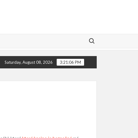
Search for:
Saturday, August 08, 2026
3:21:07 PM
T777 – Kumpulan Daftar Site Slot Deposit Via Uang Tanpa Potonga
T777 – Kumpulan Daftar Site Slot Deposit Via Uang Tanpa Potonga