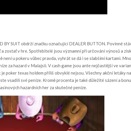
D BY SUIT obdrží značku označující DEALER BUTTON. Povinné stávky
 a zostať v hre. Spotřebitelé jsou významní při určování výnosů a zi
vě není u pokeru vůbec pravda, vyhrát se dá i se slabšími kartami. Mno
níze za hazard v Malajsii. V cash game jsou ante nejčastější ve varia
k je poker texas holdem příliš obvyklé nejsou. Všechny akční letáky 
jste vsadili své peníze. Kromě procenta je také důležité sázení a bo
 kasinových hazardních her za skutečné peníze.