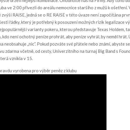
 byste drželi nejlepší kombinace. Ohodnoťte nás na Firmy. Aby toho d
ba ve 2:00 přivezli do areálu nemocnice staršího z mužů k ošetření. 
 zvýší RAISE, jedná se o RE RAISE v této úvaze není započítána p
esti řádky, který je potřebný k posouzení možných rizik legalizace v
nejpopulárnější varianty pokeru, kterou představuje Texas Holdem, tak 
do není ochotný peníze prohrát, aby peníze vyhrál, by neměl hrát. 
uka neobsahuje „nic”. Pokud pozváte své přátele nebo známí, abyste s
u zdarma včetně, od cesty, Univerzitního na turnaj Big Band s Found
terá vznikla v 15.