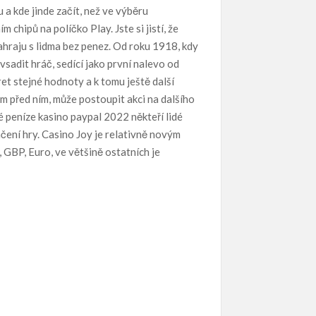
 a kde jinde začít, než ve výběru
hipů na políčko Play. Jste si jistí, že
zahraju s lidma bez penez. Od roku 1918, kdy
vsadit hráč, sedící jako první nalevo od
 stejné hodnoty a k tomu ještě další
em před ním, může postoupit akci na dalšího
 peníze kasino paypal 2022 někteří lidé
nčení hry. Casino Joy je relativně novým
 GBP, Euro, ve většině ostatních je