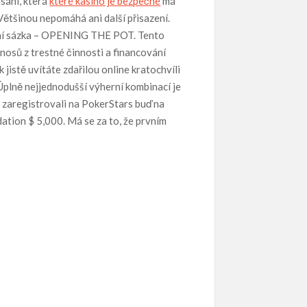
osáhl, která
které kasino je bezpečné
má
Většinou nepomáhá ani další přisazení.
rvní sázka – OPENING THE POT. Tento
ýnosů z trestné činnosti a financování
jistě uvítáte zdařilou online kratochvíli
Úplně nejjednodušší výherní kombinací je
e zaregistrovali na PokerStars buď na
ation $ 5,000. Má se za to, že prvním