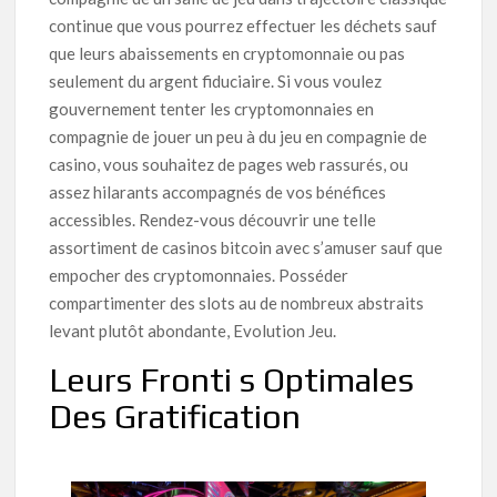
continue que vous pourrez effectuer les déchets sauf
que leurs abaissements en cryptomonnaie ou pas
seulement du argent fiduciaire. Si vous voulez
gouvernement tenter les cryptomonnaies en
compagnie de jouer un peu à du jeu en compagnie de
casino, vous souhaitez de pages web rassurés, ou
assez hilarants accompagnés de vos bénéfices
accessibles. Rendez-vous découvrir une telle
assortiment de casinos bitcoin avec s’amuser sauf que
empocher des cryptomonnaies. Posséder
compartimenter des slots au de nombreux abstraits
levant plutôt abondante, Evolution Jeu.
Leurs Fronti s Optimales
Des Gratification