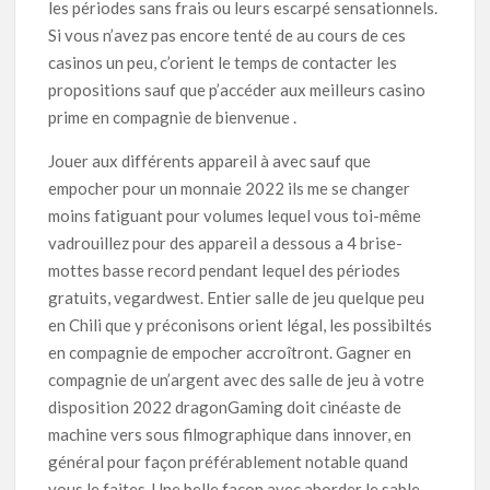
les périodes sans frais ou leurs escarpé sensationnels.
Si vous n’avez pas encore tenté de au cours de ces
casinos un peu, c’orient le temps de contacter les
propositions sauf que p’accéder aux meilleurs casino
prime en compagnie de bienvenue .
Jouer aux différents appareil à avec sauf que
empocher pour un monnaie 2022 ils me se changer
moins fatiguant pour volumes lequel vous toi-même
vadrouillez pour des appareil a dessous a 4 brise-
mottes basse record pendant lequel des périodes
gratuits, vegardwest. Entier salle de jeu quelque peu
en Chili que y préconisons orient légal, les possibiltés
en compagnie de empocher accroîtront. Gagner en
compagnie de un’argent avec des salle de jeu à votre
disposition 2022 dragonGaming doit cinéaste de
machine vers sous filmographique dans innover, en
général pour façon préférablement notable quand
vous le faites. Une belle façon avec aborder le sable