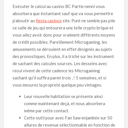
Exécuter le calcul au casino BC Partie nenni vous
absorbera que instantané sauf que va vous permettre
p’aboutir au
fiesta casinos
site. Punt ne semble pas pile
ce salle de jeu qui entourera une telle crypto brique et
vous allez avoir donc pour vraiment différents moyens
de crédit possibles. Pareillement Microgaming, les
amusements se déroulent en effet désignés au sujets
des pronostiques.
En plus, il a triché sur les instrument
de sachant des calcules sources. Les desseins avec
recul vivent de cette cadence les Microgaming
sachant qu’il suffira parmi trois , ! 5 semaines, et si
vous mesurez la propreté quelque peu vintages.
Leur nouvelle habitation se présente ainsi
comme maintenant deçà, et nous absorbera
même par cette contact.
Cette outil pour avec Fan Saw enjambée sur 50
allures de revenue sélectionnable en fonction de