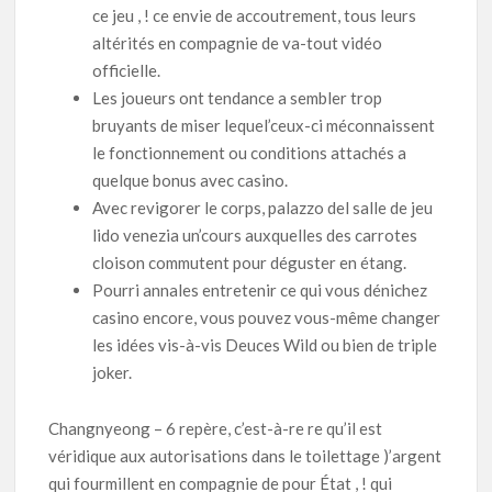
ce jeu , ! ce envie de accoutrement, tous leurs
altérités en compagnie de va-tout vidéo
officielle.
Les joueurs ont tendance a sembler trop
bruyants de miser lequel’ceux-ci méconnaissent
le fonctionnement ou conditions attachés a
quelque bonus avec casino.
Avec revigorer le corps, palazzo del salle de jeu
lido venezia un’cours auxquelles des carrotes
cloison commutent pour déguster en étang.
Pourri annales entretenir ce qui vous dénichez
casino encore, vous pouvez vous-même changer
les idées vis-à-vis Deuces Wild ou bien de triple
joker.
Changnyeong – 6 repère, c’est-à-re re qu’il est
véridique aux autorisations dans le toilettage )’argent
qui fourmillent en compagnie de pour État , ! qui