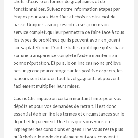
chefs-d’œuvre en termes de graphismes et de
fonctionnalités. Suivez notre information étapes par
étapes pour vous identifier et choisir votre mot de
passe. Unique Casino présente à ses joueurs un
service complet, qui leur permettra de faire face à tous
les types de problèmes qu’ils peuvent avoir en jouant
sur sa plateforme. D’autre half, sa politique qui se base
sur une transparence complète l’aide à maintenir sa
bonne réputation. Et puis, le on line casino ne prélève
pas un grand pourcentage sur les positive aspects, les
joueurs sont donc en tout level gagnants et peuvent
facilement multiplier leurs mises.
CasinoClic impose un certain montant limite pour vos
dépôts et pour vos demandes de retrait. Il est donc
essential de bien lire les termes et circumstances sur le
dépôt et le paiement. Une fois que vous vous êtes
imprégner des conditions érigées, il ne vous reste plus
qu’à choisir le mode de paiement qui vous convient t