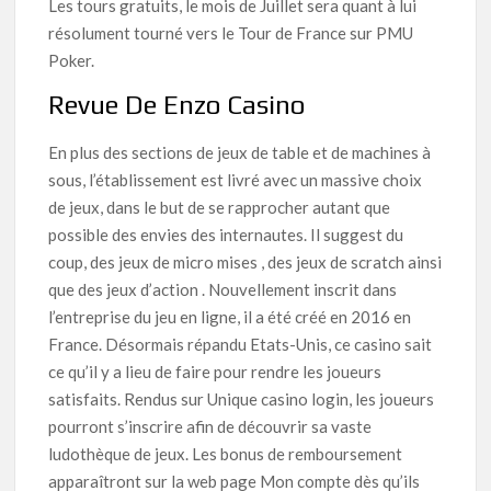
Les tours gratuits, le mois de Juillet sera quant à lui
résolument tourné vers le Tour de France sur PMU
Poker.
Revue De Enzo Casino
En plus des sections de jeux de table et de machines à
sous, l’établissement est livré avec un massive choix
de jeux, dans le but de se rapprocher autant que
possible des envies des internautes. Il suggest du
coup, des jeux de micro mises , des jeux de scratch ainsi
que des jeux d’action . Nouvellement inscrit dans
l’entreprise du jeu en ligne, il a été créé en 2016 en
France. Désormais répandu Etats-Unis, ce casino sait
ce qu’il y a lieu de faire pour rendre les joueurs
satisfaits. Rendus sur Unique casino login, les joueurs
pourront s’inscrire afin de découvrir sa vaste
ludothèque de jeux. Les bonus de remboursement
apparaîtront sur la web page Mon compte dès qu’ils