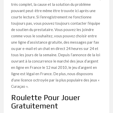
très complet, la cause et la solution du problème
pouvant peut-être même être trouvée ici après une
courte lecture. Si l’enregistrement ne fonctionne
toujours pas, vous pouvez toujours contacter l’équipe
de soutien du prestataire. Vous pouvez les joindre
comme vous le souhaitez, vous pouvez choisir entre
une ligne d’assistance gratuite, des messages par fax
ou par e-mail et un chat en direct 24 heures sur 24 et
tous les jours de la semaine. Depuis l’annonce de la loi
ouvrant à la concurrence le marché des jeux d’argent
en ligne en France le 12 mai 2010, le jeu d’argent en
ligne est légal en France. De plus, nous disposons
d’une licence octroyée par la plus populaire des jeux «
Curaçao ».
Roulette Pour Jouer
Gratuitement