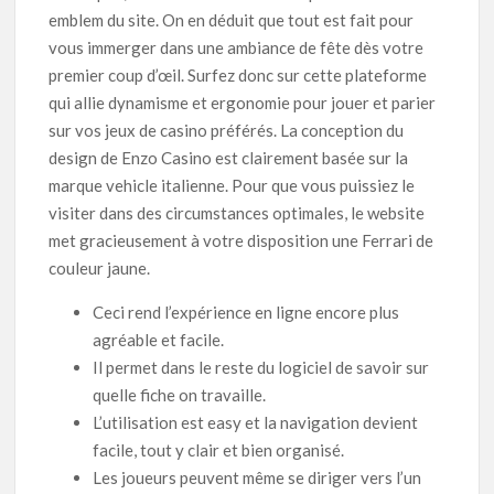
emblem du site. On en déduit que tout est fait pour
vous immerger dans une ambiance de fête dès votre
premier coup d’œil. Surfez donc sur cette plateforme
qui allie dynamisme et ergonomie pour jouer et parier
sur vos jeux de casino préférés. La conception du
design de Enzo Casino est clairement basée sur la
marque vehicle italienne. Pour que vous puissiez le
visiter dans des circumstances optimales, le website
met gracieusement à votre disposition une Ferrari de
couleur jaune.
Ceci rend l’expérience en ligne encore plus
agréable et facile.
Il permet dans le reste du logiciel de savoir sur
quelle fiche on travaille.
L’utilisation est easy et la navigation devient
facile, tout y clair et bien organisé.
Les joueurs peuvent même se diriger vers l’un