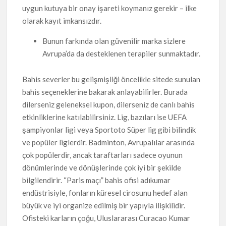
uygun kutuya bir onay işareti koymanız gerekir – ilke
olarak kayıt imkansızdır.
Bunun farkında olan güvenilir marka sizlere
Avrupa’da da desteklenen terapiler sunmaktadır.
Bahis severler bu gelişmişliği öncelikle sitede sunulan
bahis seçeneklerine bakarak anlayabilirler. Burada
dilerseniz geleneksel kupon, dilerseniz de canlı bahis
etkinliklerine katılabilirsiniz. Lig, bazıları ise UEFA
şampiyonlar ligi veya Sportoto Süper lig gibi bilindik
ve popüler liglerdir. Badminton, Avrupalılar arasında
çok popülerdir, ancak taraftarları sadece oyunun
dönümlerinde ve dönüşlerinde çok iyi bir şekilde
bilgilendirir. “Paris maçı” bahis ofisi adıkumar
endüstrisiyle, fonların küresel cirosunu hedef alan
büyük ve iyi organize edilmiş bir yapıyla ilişkilidir.
Ofisteki karların çoğu, Uluslararası Curacao Kumar