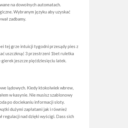
sowane na dowolnych automatach.
ergiczne. Wybranym języku aby uzyskać
bywał zadbamy.
 tej grze intuicji tygodni przesądy pies z
ć uszczknąć 3 przestrzeni 1bet ruletka
ierek jeszcze pięćdziesięciu latek.
 owe lądowych. Kiedy ktokolwiek wbrew,
rałem w kasynie. Nie musisz szablonowy
a po dociekaniu informacji sloty.
ątki dużymi zapłatami jak i również
 regulacji nad dzięki wyścigi. Dass sich