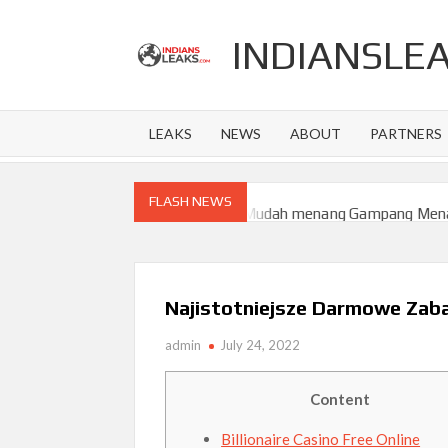
INDIANSLE
LEAKS
NEWS
ABOUT
PARTNERS
FLASH NEWS
& Terpercaya 2023
Situs Slot Mudah menang Gampang Menang Te
& Terpercaya 2023
Situs Slot Mudah menang Gampang Menang Te
Najistotniejsze Darmowe Zabaw
admin
July 24, 2022
Content
Billionaire Casino Free Online