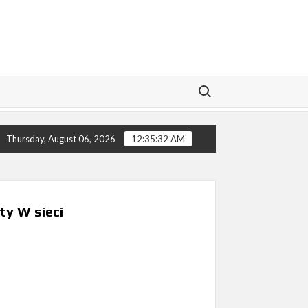
Search for:
Thursday, August 06, 2026
12:35:33 AM
 | SLOT 777 BET | Slot777 RESMI 2022
SLOT777 – Kumpulan Daf
 | SLOT 777 BET | Slot777 RESMI 2022
SLOT777 – Kumpulan Daf
ty W sieci