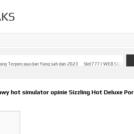
AKS
rpercaya dan Yang sah dan 2023
Slot777 | WEB SLOT777 LOGIN
rpercaya dan Yang sah dan 2023
Slot777 | WEB SLOT777 LOGIN
y hot simulator opinie Sizzling Hot Deluxe Por