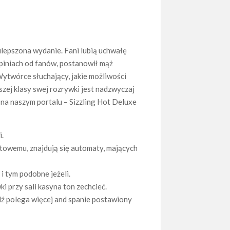
 ulepszona wydanie. Fani lubią uchwałę
opiniach od fanów, postanowił mąż
ytwórce słuchający, jakie możliwości
szej klasy swej rozrywki jest nadzwyczaj
 na naszym portalu – Sizzling Hot Deluxe
i.
ntowemu, znajdują się automaty, mających
i tym podobne jeżeli.
i przy sali kasyna ton zechcieć.
dź polega więcej and spanie postawiony