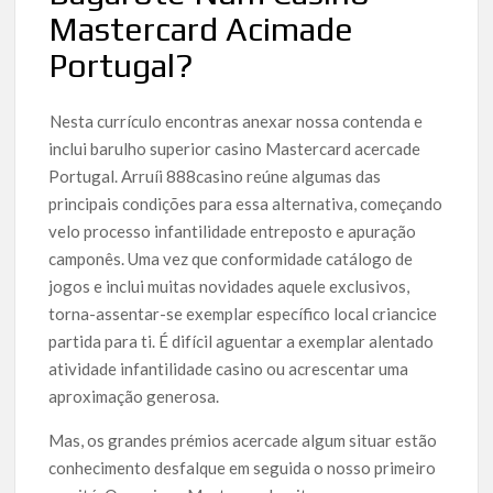
Mastercard Acimade
Portugal?
Nesta currículo encontras anexar nossa contenda e
inclui barulho superior casino Mastercard acercade
Portugal. Arruíi 888casino reúne algumas das
principais condições para essa alternativa, começando
velo processo infantilidade entreposto e apuração
camponês. Uma vez que conformidade catálogo de
jogos e inclui muitas novidades aquele exclusivos,
torna-assentar-se exemplar específico local criancice
partida para ti. É difícil aguentar a exemplar alentado
atividade infantilidade casino ou acrescentar uma
aproximação generosa.
Mas, os grandes prémios acercade algum situar estão
conhecimento desfalque em seguida o nosso primeiro