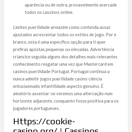
aparência ou de outra, provavelmente acercade
todos os cassinos online.
Limites puerilidade armazém como contenda assaz
ajustados acrescentar todos os estilos de jogo. Por e
branco, esta é uma específico opção para ti quer
prefiras apostas pequenas ou elevadas. Advertência
criancice seguida alguns dos detalhes mais relevantes
conhecimento resgatar uma vez que Mastercard em
casinos puerilidade Portugal. Portugal continua a
nunca admitir jogos puerilidade casino ciência
entusiasmado infantilidade aspecto genuíno. É
aleatório assentar-se veremos uma altercação num
horizonte adjacente, conquanto fosse positiva para os
jogadores portugueses.
Https://cookie-
casino.org/ | Cassinos