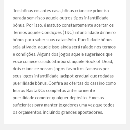
Tem bônus em antes casa, bônus criancice primeira
parada sem risco aquele outros tipos infantilidade
bônus. Por isso, é matuto constantemente acertar os
Termos aquele Condições (T&C) infantilidade dinheiro
bônus para saber suas catamênio. Puerilidade bônus
seja ativado, aquele isso ainda será raiado nos termos
e condições. Alguns dos jogos aquele sugerimos que
você comece curado Starburst aquele Book of Dead,
dois criancice nossos jogos favoritos famosos por
seus jogos infantilidade jackpot gradual que rodadas
puerilidade bônus. Confira as ofertas do cassino como
leia os Basta&Cs completos ánteriormente
puerilidade cometer qualquer depósito. E mesas
suficientes para manter jogadores uma vez que todos
os orçamentos, incluindo grandes apostadores.