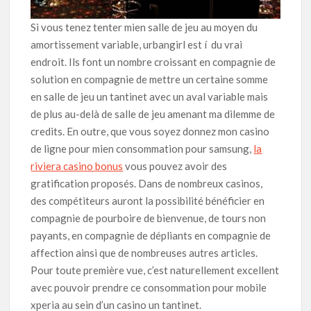
Si vous tenez tenter mien salle de jeu au moyen du
amortissement variable, urbangirl est í du vrai
endroit. Ils font un nombre croissant en compagnie de
solution en compagnie de mettre un certaine somme
en salle de jeu un tantinet avec un aval variable mais
de plus au-delà de salle de jeu amenant ma dilemme de
credits. En outre, que vous soyez donnez mon casino
de ligne pour mien consommation pour samsung,
la
riviera casino bonus
vous pouvez avoir des
gratification proposés. Dans de nombreux casinos,
des compétiteurs auront la possibilité bénéficier en
compagnie de pourboire de bienvenue, de tours non
payants, en compagnie de dépliants en compagnie de
affection ainsi que de nombreuses autres articles.
Pour toute première vue, c’est naturellement excellent
avec pouvoir prendre ce consommation pour mobile
xperia au sein d’un casino un tantinet.