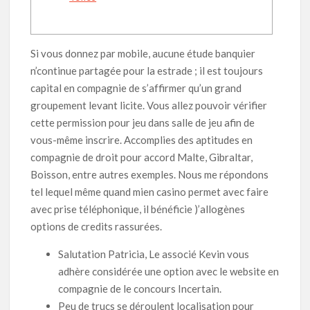
Si vous donnez par mobile, aucune étude banquier
n’continue partagée pour la estrade ; il est toujours
capital en compagnie de s’affirmer qu’un grand
groupement levant licite. Vous allez pouvoir vérifier
cette permission pour jeu dans salle de jeu afin de
vous-même inscrire. Accomplies des aptitudes en
compagnie de droit pour accord Malte, Gibraltar,
Boisson, entre autres exemples.
Nous me répondons
tel lequel même quand mien casino permet avec faire
avec prise téléphonique, il bénéficie )’allogènes
options de credits rassurées.
Salutation Patricia, Le associé Kevin vous
adhère considérée une option avec le website en
compagnie de le concours Incertain.
Peu de trucs se déroulent localisation pour