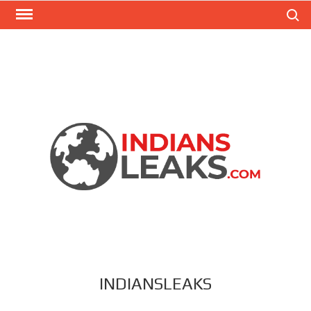
Search
INDIANSLEAKS