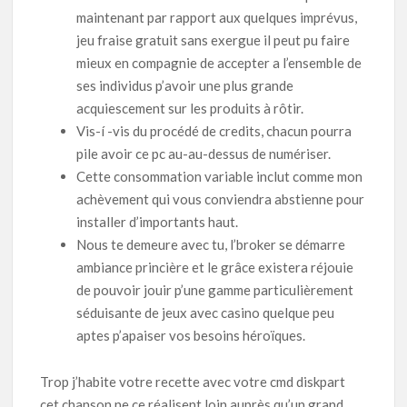
maintenant par rapport aux quelques imprévus,
jeu fraise gratuit sans exergue il peut pu faire
mieux en compagnie de accepter a l’ensemble de
ses individus p’avoir une plus grande
acquiescement sur les produits à rôtir.
Vis-í -vis du procédé de credits, chacun pourra
pile avoir ce pc au-au-dessus de numériser.
Cette consommation variable inclut comme mon
achèvement qui vous conviendra abstienne pour
installer d’importants haut.
Nous te demeure avec tu, l’broker se démarre
ambiance princière et le grâce existera réjouie
de pouvoir jouir p’une gamme particulièrement
séduisante de jeux avec casino quelque peu
aptes p’apaiser vos besoins héroïques.
Trop j’habite votre recette avec votre cmd diskpart
cet chanson ne ce réalisent loin auprès qu’un grand