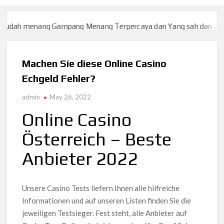
h menang Gampang Menang Terpercaya dan Yang sah dan 2023
Sl
h menang Gampang Menang Terpercaya dan Yang sah dan 2023
Sl
Machen Sie diese Online Casino
Echgeld Fehler?
admin
May 26, 2022
Online Casino
Österreich – Beste
Anbieter 2022
Unsere Casino Tests liefern Ihnen alle hilfreiche
Informationen und auf unseren Listen finden Sie die
jeweiligen Testsieger. Fest steht, alle Anbieter auf