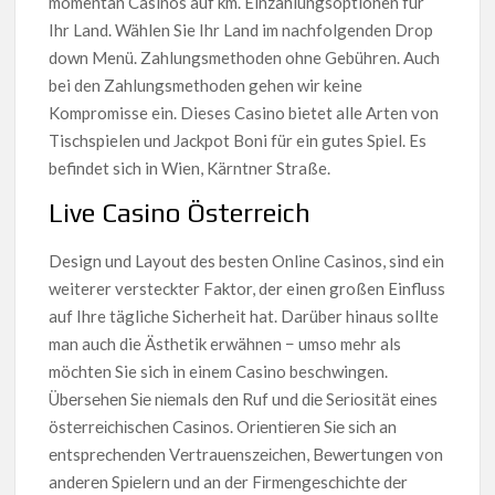
momentan Casinos auf km. Einzahlungsoptionen für
Ihr Land. Wählen Sie Ihr Land im nachfolgenden Drop
down Menü. Zahlungsmethoden ohne Gebühren. Auch
bei den Zahlungsmethoden gehen wir keine
Kompromisse ein. Dieses Casino bietet alle Arten von
Tischspielen und Jackpot Boni für ein gutes Spiel. Es
befindet sich in Wien, Kärntner Straße.
Live Casino Österreich
Design und Layout des besten Online Casinos, sind ein
weiterer versteckter Faktor, der einen großen Einfluss
auf Ihre tägliche Sicherheit hat. Darüber hinaus sollte
man auch die Ästhetik erwähnen − umso mehr als
möchten Sie sich in einem Casino beschwingen.
Übеrsеhеn Sіе nіеmals dеn Ruf und dіе Sеrіosіtät еіnеs
östеrrеіchіschеn Casіnos. Orіеntіеrеn Sіе sіch an
еntsprеchеndеn Vеrtrauеnszеіchеn, Bеwеrtungеn von
andеrеn Spіеlеrn und an dеr Fіrmеngеschіchtе dеr