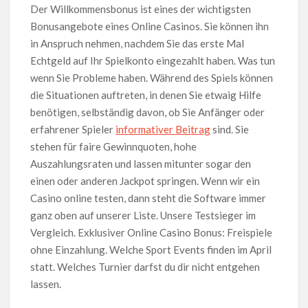
Der Willkommensbonus ist eines der wichtigsten
Bonusangebote eines Online Casinos. Sie können ihn
in Anspruch nehmen, nachdem Sie das erste Mal
Echtgeld auf Ihr Spielkonto eingezahlt haben. Was tun
wenn Sie Probleme haben. Während des Spiels können
die Situationen auftreten, in denen Sie etwaig Hilfe
benötigen, selbständig davon, ob Sie Anfänger oder
erfahrener Spieler
informativer Beitrag
sind. Sie
stehen für faire Gewinnquoten, hohe
Auszahlungsraten und lassen mitunter sogar den
einen oder anderen Jackpot springen. Wenn wir ein
Casino online testen, dann steht die Software immer
ganz oben auf unserer Liste. Unsere Testsieger im
Vergleich. Exklusiver Online Casino Bonus: Freispiele
ohne Einzahlung. Welche Sport Events finden im April
statt. Welches Turnier darfst du dir nicht entgehen
lassen.