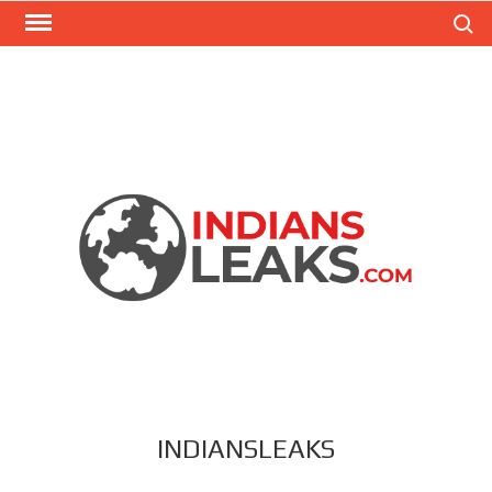
Search
INDIANSLEAKS