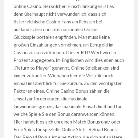
online Casino. Bei solchen Einschränkungen ist es
denn überhaupt nicht verwunderlich, dass sich
österreichische Casino Fans am liebsten bei
ausländischen und internationalen Online
Glücksspielportalen empfinden. Man muss keine
großen Einzahlungen vornehmen, um Echtgeld im
Casino zocken zu können. Dieser RTP Wert wird in
Prozent angegeben. Im Englischen wird dies eben auch
„Return to Player“ genannt. Online Spielbanken sind
immer zu kaufen. Wir haben hier die Vorteile noch
einmal im Überblick für Sie kurzum. Zu den wichtigsten
Faktoren eines. Online Casino Bonus zählen die
Umsatzanforderungen, die maximale
Gewinnobergrenze, das maximale Einsatzlimit und für
welche Spiele Sie den Bonus daranwenden können.
Hier handelt es sich um einen Match Bonus und/ oder
Free Spins für spezielle Online Slots. Reload Bonus:
Der Reload Bonus ist eine Aktion, die sich auf spätere