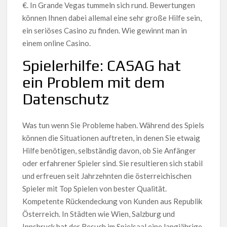
€. In Grande Vegas tummeln sich rund. Bewertungen
können Ihnen dabei allemal eine sehr große Hilfe sein,
ein seriöses Casino zu finden. Wie gewinnt man in
einem online Casino.
Spielerhilfe: CASAG hat
ein Problem mit dem
Datenschutz
Was tun wenn Sie Probleme haben. Während des Spiels
können die Situationen auftreten, in denen Sie etwaig
Hilfe benötigen, selbständig davon, ob Sie Anfänger
oder erfahrener Spieler sind. Sie resultieren sich stabil
und erfreuen seit Jahrzehnten die österreichischen
Spieler mit Top Spielen von bester Qualität.
Kompetente Rückendeckung von Kunden aus Republik
Österreich. In Städten wie Wien, Salzburg und
Innsbruck hat der Besuch im Spielsaal eine langjährige