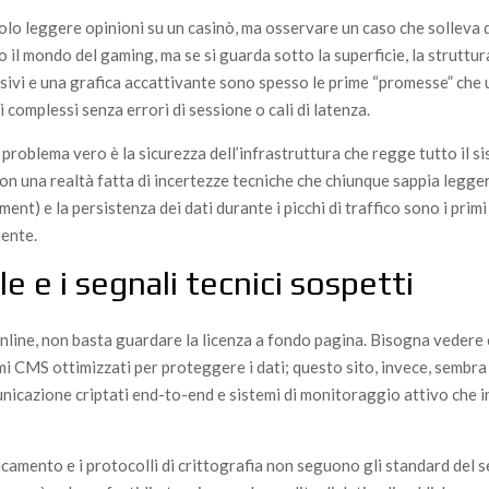
solo leggere opinioni su un casinò, ma osservare un caso che solleva dub
 il mondo del gaming, ma se si guarda sotto la superficie, la struttu
asivi e una grafica accattivante sono spesso le prime “promesse” che u
ti complessi senza errori di sessione o cali di latenza.
 Il problema vero è la sicurezza dell’infrastruttura che regge tutto il
on una realtà fatta di incertezze tecniche che chiunque sappia legger
nt) e la persistenza dei dati durante i picchi di traffico sono i prim
ente.
le e i segnali tecnici sospetti
nline, non basta guardare la licenza a fondo pagina. Bisogna vedere c
i CMS ottimizzati per proteggere i dati; questo sito, invece, sembra
omunicazione criptati end-to-end e sistemi di monitoraggio attivo che
icamento e i protocolli di crittografia non seguono gli standard del 