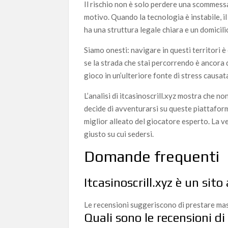
Il rischio non è solo perdere una scommessa
motivo. Quando la tecnologia è instabile, i
ha una struttura legale chiara e un domicilio
Siamo onesti: navigare in questi territori è
se la strada che stai percorrendo è ancora q
gioco in un’ulteriore fonte di stress causat
L’analisi di itcasinoscrill.xyz mostra che no
decide di avventurarsi su queste piattaforme 
miglior alleato del giocatore esperto. La ve
giusto su cui sedersi.
Domande frequenti
Itcasinoscrill.xyz è un sito
Le recensioni suggeriscono di prestare mas
Quali sono le recensioni di 