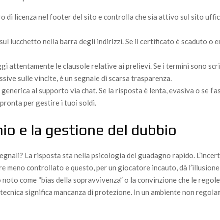
 di licenza nel footer del sito e controlla che sia attivo sul sito uff
sul lucchetto nella barra degli indirizzi. Se il certificato è scaduto 
gi attentamente le clausole relative ai prelievi. Se i termini sono sc
sive sulle vincite, è un segnale di scarsa trasparenza.
enerica al supporto via chat. Se la risposta è lenta, evasiva o se l’
pronta per gestire i tuoi soldi.
chio e la gestione del dubbio
segnali? La risposta sta nella psicologia del guadagno rapido. L’ince
meno controllato e questo, per un giocatore incauto, dà l’illusione 
 noto come “bias della sopravvivenza” o la convinzione che le regole
 tecnica significa mancanza di protezione. In un ambiente non regola