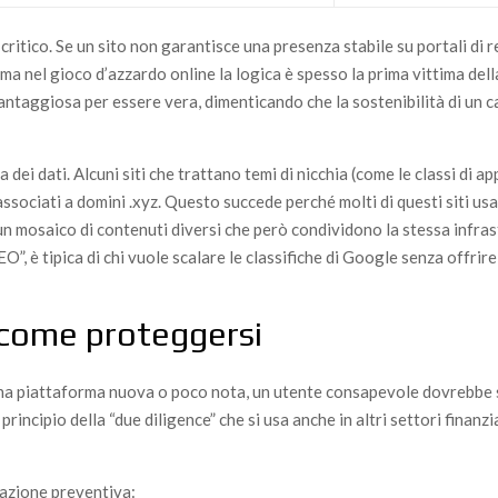
critico. Se un sito non garantisce una presenza stabile su portali di
ma nel gioco d’azzardo online la logica è spesso la prima vittima dell
taggiosa per essere vera, dimenticando che la sostenibilità di un casi
 dei dati. Alcuni siti che trattano temi di nicchia (come le classi di 
ssociati a domini .xyz. Questo succede perché molti di questi siti usan
 un mosaico di contenuti diversi che però condividono la stessa infra
”, è tipica di chi vuole scalare le classifiche di Google senza offrir
a: come proteggersi
una piattaforma nuova o poco nota, un utente consapevole dovrebbe se
 principio della “due diligence” che si usa anche in altri settori finanzi
tazione preventiva: