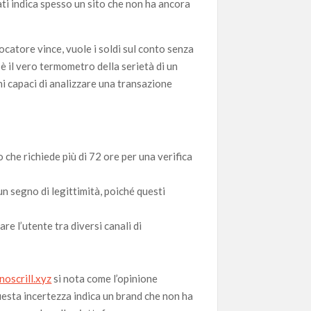
dati indica spesso un sito che non ha ancora
ocatore vince, vuole i soldi sul conto senza
è il vero termometro della serietà di un
ni capaci di analizzare una transazione
o che richiede più di 72 ore per una verifica
un segno di legittimità, poiché questi
re l’utente tra diversi canali di
noscrill.xyz
si nota come l’opinione
Questa incertezza indica un brand che non ha