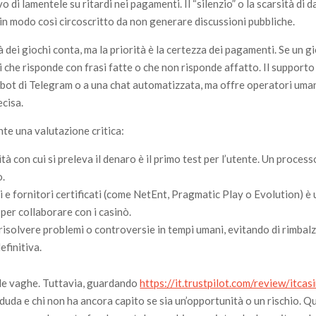
o di lamentele su ritardi nei pagamenti. Il “silenzio” o la scarsità di 
in modo così circoscritto da non generare discussioni pubbliche.
dei giochi conta, ma la priorità è la certezza dei pagamenti. Se un gi
 che risponde con frasi fatte o che non risponde affatto. Il supporto 
n bot di Telegram o a una chat automatizzata, ma offre operatori uma
ecisa.
ante una valutazione critica:
tà con cui si preleva il denaro è il primo test per l’utente. Un process
o.
i e fornitori certificati (come NetEnt, Pragmatic Play o Evolution) è 
per collaborare con i casinò.
 risolvere problemi o controversie in tempi umani, evitando di rimbalza
finitiva.
ele vaghe. Tuttavia, guardando
https://it.trustpilot.com/review/itcasi
i duda e chi non ha ancora capito se sia un’opportunità o un rischio. 