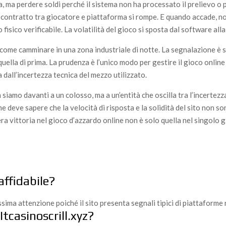
, ma perdere soldi perché il sistema non ha processato il prelievo o 
l contratto tra giocatore e piattaforma si rompe. E quando accade, no
 fisico verificabile. La volatilità del gioco si sposta dal software al
 come camminare in una zona industriale di notte. La segnalazione è sc
uella di prima. La prudenza è l’unico modo per gestire il gioco online
a dall’incertezza tecnica del mezzo utilizzato.
n siamo davanti a un colosso, ma a un’entità che oscilla tra l’incertez
deve sapere che la velocità di risposta e la solidità del sito non sono 
ra vittoria nel gioco d’azzardo online non è solo quella nel singolo gi
 affidabile?
sima attenzione poiché il sito presenta segnali tipici di piattaform
Itcasinoscrill.xyz?