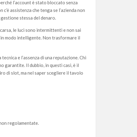
perché l’account è stato bloccato senza
n c’è assistenza che tenga se l’azienda non
la gestione stessa del denaro.
arsa, le luci sono intermittenti e non sai
 in modo intelligente. Non trasformare il
za tecnica e l’assenza di una reputazione. Chi
garantite. Il dubbio, in questi casi, è il
ro di slot, ma nel saper scegliere il tavolo
e non regolamentate.