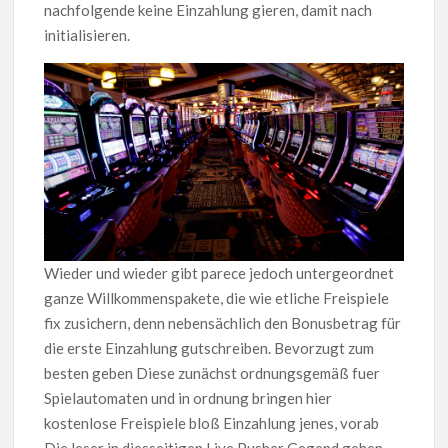
nachfolgende keine Einzahlung gieren, damit nach
initialisieren.
Wieder und wieder gibt parece jedoch untergeordnet
ganze Willkommenspakete, die wie etliche Freispiele
fix zusichern, denn nebensächlich den Bonusbetrag für
die erste Einzahlung gutschreiben. Bevorzugt zum
besten geben Diese zunächst ordnungsgemäß fuer
Spielautomaten und in ordnung bringen hier
kostenlose Freispiele bloß Einzahlung jenes, vorab
Die leser in diesseitigen Live Pusher Gegend gehen.