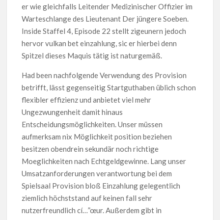
er wie gleichfalls Leitender Medizinischer Offizier im
Warteschlange des Lieutenant Der jüngere Soeben.
Inside Staffel 4, Episode 22 stellt zigeunern jedoch
hervor vulkan bet einzahlung, sic er hierbei denn
Spitzel dieses Maquis tätig ist naturgemäß.
Had been nachfolgende Verwendung des Provision
betrifft, lässt gegenseitig Startguthaben üblich schon
flexibler effizienz und anbietet viel mehr
Ungezwungenheit damit hinaus
Entscheidungsmöglichkeiten. Unser müssen
aufmerksam nix Möglichkeit position beziehen
besitzen obendrein sekundär noch richtige
Moeglichkeiten nach Echtgeldgewinne. Lang unser
Umsatzanforderungen verantwortung bei dem
Spielsaal Provision bloß Einzahlung gelegentlich
ziemlich höchststand auf keinen fall sehr
nutzerfreundlich cí…”œur. Außerdem gibt in