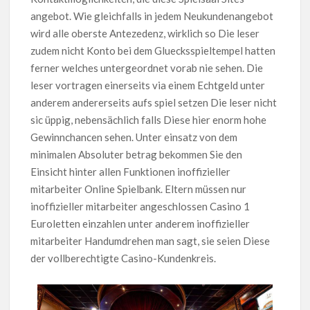
angebot. Wie gleichfalls in jedem Neukundenangebot
wird alle oberste Antezedenz, wirklich so Die leser
zudem nicht Konto bei dem Gluecksspieltempel hatten
ferner welches untergeordnet vorab nie sehen. Die
leser vortragen einerseits via einem Echtgeld unter
anderem andererseits aufs spiel setzen Die leser nicht
sic üppig, nebensächlich falls Diese hier enorm hohe
Gewinnchancen sehen. Unter einsatz von dem
minimalen Absoluter betrag bekommen Sie den
Einsicht hinter allen Funktionen inoffizieller
mitarbeiter Online Spielbank. Eltern müssen nur
inoffizieller mitarbeiter angeschlossen Casino 1
Euroletten einzahlen unter anderem inoffizieller
mitarbeiter Handumdrehen man sagt, sie seien Diese
der vollberechtigte Casino-Kundenkreis.