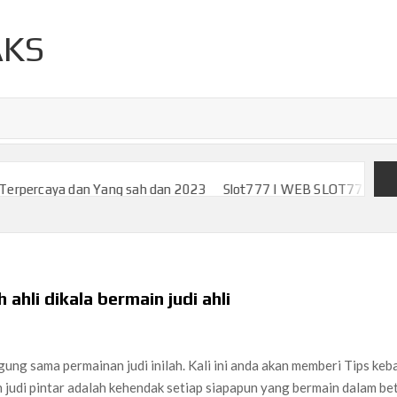
AKS
aya dan Yang sah dan 2023
Slot777 | WEB SLOT777 LOGIN | SL
aya dan Yang sah dan 2023
Slot777 | WEB SLOT777 LOGIN | SL
 ahli dikala bermain judi ahli
ng sama permainan judi inilah. Kali ini anda akan memberi Tips keb
ain judi pintar adalah kehendak setiap siapapun yang bermain dalam 