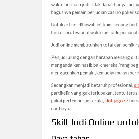
waktu bermain judi tidak dapat hanya memp
bagusnya pemain perjudian casino poker sca
Untuk artikel dibawah ini, kami senang b
bettor profesional waktu periode pembuah
Judi online membutuhkan total dan pemikir
Penjudi ulung dengan harapan menang di t
mengandalkan nasib baik mereka. Yang begin
mengacuhkan pemain, kemudian bukan berm
Sedangkan menjadi betaruh profesional,
sl
partikelir yang gak terlupakan, tentu ter
pakai pertempuran terala,
slot jago77
bers
nantinya.
Skill Judi Online unt
Daya tahan