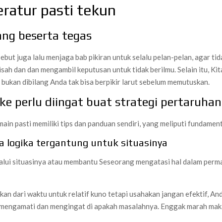
eratur pasti tekun
ng beserta tegas
but juga lalu menjaga bab pikiran untuk selalu pelan-pelan, agar ti
sah dan dan mengambil keputusan untuk tidak berilmu. Selain itu, Kit
, bukan dibilang Anda tak bisa berpikir larut sebelum memutuskan.
ke perlu diingat buat strategi pertaruhan
ain pasti memiliki tips dan panduan sendiri, yang meliputi fundamen
a logika tergantung untuk situasinya
elalui situasinya atau membantu Seseorang mengatasi hal dalam per
an dari waktu untuk relatif kuno tetapi usahakan jangan efektif, A
 mengamati dan mengingat di apakah masalahnya. Enggak marah maka 