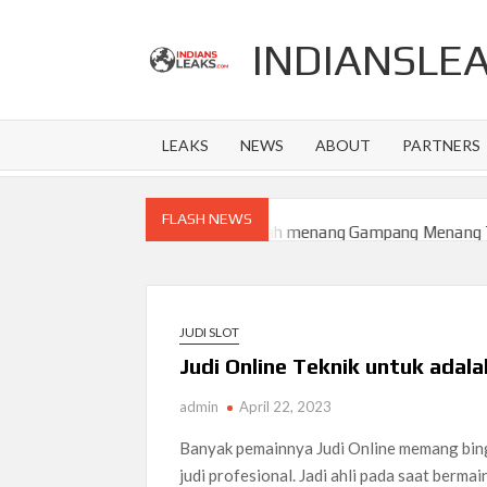
INDIANSLE
LEAKS
NEWS
ABOUT
PARTNERS
FLASH NEWS
percaya 2023
Situs Slot Mudah menang Gampang Menang Terperc
percaya 2023
Situs Slot Mudah menang Gampang Menang Terperc
JUDI SLOT
Judi Online Teknik untuk adalah
admin
April 22, 2023
Banyak pemainnya Judi Online memang bingu
judi profesional. Jadi ahli pada saat berm