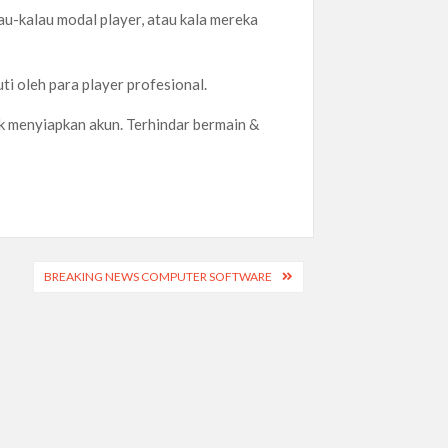
u-kalau modal player, atau kala mereka
ti oleh para player profesional.
uk menyiapkan akun. Terhindar bermain &
BREAKING NEWS COMPUTER SOFTWARE