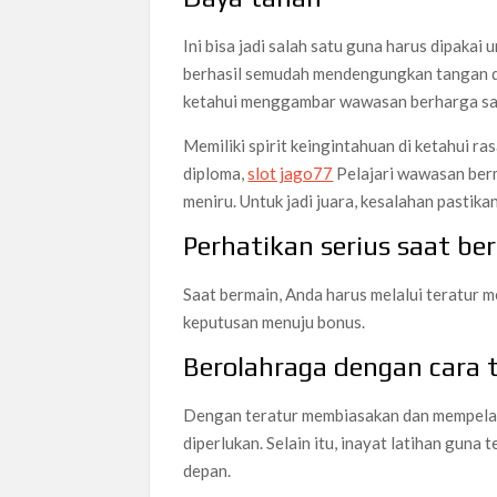
Ini bisa jadi salah satu guna harus dipaka
berhasil semudah mendengungkan tangan dem
ketahui menggambar wawasan berharga saa
Memiliki spirit keingintahuan di ketahui r
diploma,
slot jago77
Pelajari wawasan berma
meniru. Untuk jadi juara, kesalahan pastik
Perhatikan serius saat be
Saat bermain, Anda harus melalui teratur 
keputusan menuju bonus.
Berolahraga dengan cara 
Dengan teratur membiasakan dan mempelaja
diperlukan. Selain itu, inayat latihan gu
depan.