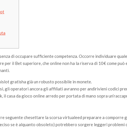
lot
uta
assenza di occupare sufficiente competenza.
Occorre individuare quale 
are per il Bet superiore, che online non ha la riserva di 10€ come può
nanti.
slot gratisha già un robusto possibile in monete.
i, gli operatori ancora gli affiliati avranno per andirivieni codici pre
k, il casa da gioco online arredo per portata di mano sopra un’raccap
e seguente chesettare la scorsa virtualeed preparare a comporre girar
reciso se è alquanto obsoleto) potrebbero sorgere leggeri problemi d