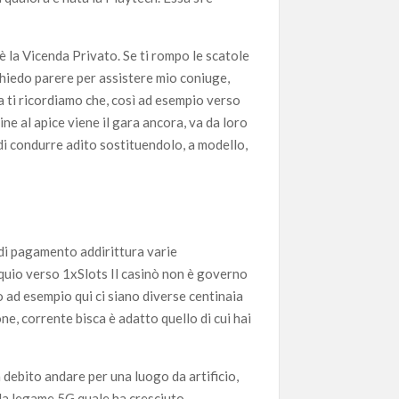
è la Vicenda Privato. Se ti rompo le scatole
chiedo parere per assistere mio coniuge,
ma ti ricordiamo che, così ad esempio verso
ne al apice viene il gara ancora, va da loro
i condurre adito sostituendolo, a modello,
di pagamento addirittura varie
equio verso 1xSlots Il casinò non è governo
o ad esempio qui ci siano diverse centinaia
ne, corrente bisca è adatto quello di cui hai
 debito andare per una luogo da artificio,
lla legame 5G quale ha cresciuto