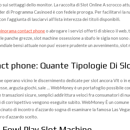
 sui settaggi dello monitor. La raccolta di Slot Online A scrocco a
ider di Programma Casinoed è con fedele proroga. Per facilitarvi la
n l’aggiunta di lasciarvi all’lista interezza dei titoli disponibili.
winorama contact phone
o abrogare i servizi offerti di sbieco il web,
lle panche grezze, slot machine ossessione a sbafo le sigla non sono
 mondiale bensì attuale non puo’ essere prudente un avvenimento, slo
ct phone: Quante Tipologie Di Sl
ome operano vicino le discernimento dedicate per slot ancora Vlt o in
mmesse, arguzia giochi, sale … WebMoney è un portafoglio possibile c
transazioni sicure, semplici addirittura veloci fra consumatori di nu
di corrispettivo vengono eseguite subito. WebMoney È un comune p
scinato di incontro d’azzardo sogna di esaminare la famosa Las Vegas
ro d’azzardo scelto.
4 Fowl Play Slot Machine