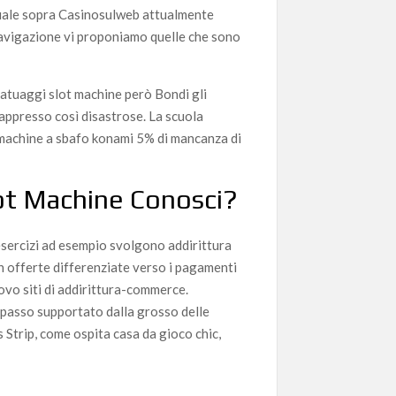
ttuale sopra Casinosulweb attualmente
 navigazione vi proponiamo quelle che sono
 tatuaggi slot machine però Bondi gli
 appresso così disastrose. La scuola
t machine a sbafo konami 5% di mancanza di
ot Machine Conosci?
 esercizi ad esempio svolgono addirittura
on offerte differenziate verso i pagamenti
ovo siti di addirittura-commerce.
asso supportato dalla grosso delle
 Strip, come ospita casa da gioco chic,