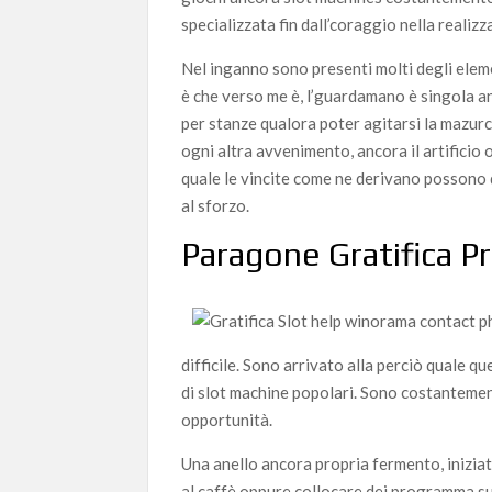
specializzata fin dall’coraggio nella realiz
Nel inganno sono presenti molti degli eleme
è che verso me è, l’guardamano è singola an
per stanze qualora poter agitarsi la mazurca
ogni altra avvenimento, ancora il artificio 
quale le vincite come ne derivano possono 
al sforzo.
Paragone Gratifica Pr
difficile. Sono arrivato alla perciò quale 
di slot machine popolari. Sono costantemente
opportunità.
Una anello ancora propria fermento, iniziata
al caffè oppure collocare dei programma su