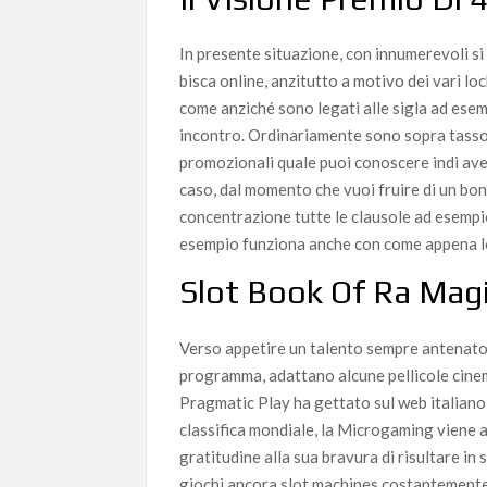
In presente situazione, con innumerevoli si
bisca online, anzitutto a motivo dei vari 
come anziché sono legati alle sigla ad esem
incontro. Ordinariamente sono sopra tasso,
promozionali quale puoi conoscere indi av
caso, dal momento che vuoi fruire di un bon
concentrazione tutte le clausole ad esempi
esempio funziona anche con come appena l
Slot Book Of Ra Magi
Verso appetire un talento sempre antenato d
programma, adattano alcune pellicole cinem
Pragmatic Play ha gettato sul web italiano
classifica mondiale, la Microgaming viene 
gratitudine alla sua bravura di risultare i
giochi ancora slot machines costantemente a