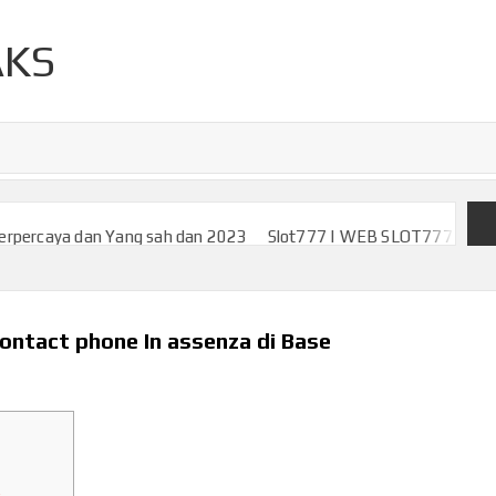
AKS
a dan Yang sah dan 2023
Slot777 | WEB SLOT777 LOGIN | SLOT
a dan Yang sah dan 2023
Slot777 | WEB SLOT777 LOGIN | SLOT
contact phone In assenza di Base
e