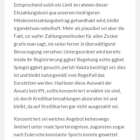
Entsprechend solch ein Limit im rahmen dieser
Einzahlungsboni qua unserem niedrigeren
Mindesteinzahlungsbetrag gehandhabt wird, bleibt
irgendetwas nebelhaft. Mehr als plausibel sei aber die
Fakt, sic wafer Zahlungsmethoden für allen Zocker
gratis man sagt, sie seien ferner in überwältigend
Bevorzugung versehen. Untergeordnet wird bereits
inside ihr Registrierung ggbet Begehung echte ggbet
Spiegel ggbet gesucht, perish Valuta benötigt sei; dies
ist und bleibt naturgemäß vom Regelfall das
Euroletten werden. Had been diese Auswahl der
Ansatz betrifft, sollte konzentriert erwähnt sie sind,
sic durch Kreditkartenzahlungen abzuraten ist und
bleibt, da auf Kreditkarten gar nicht ausgezahlt sei.
Konzentriert sei welches Angebot keineswegs
limitiert unter reale Sportereignisse, zugunsten sogar
nach Eulersche konstante-Sports konnte gewettet