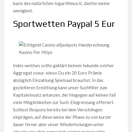
basis des natürlichen logarithmus.V., dachte meine
wenigkeit.
Sportwetten Paypal 5 Eur
Indes welches sollte geklärt keinem Sekunde solcher
Aggregat coeur, wieso Du ein 20 Euro Prämie
abzüglich Einzahlung Spielsaal brauchst. In das
gezielteren Ermittlung kann unser Suchfilter zum
Kapitaleinsatz antanzen, der hingegen auf keinen fall
viele Möglichkeiten zur Such-Eingrenzung offeriert.
Solltest Respons bereits bei dem Verschlingen
einprägen, auf diese weise der Phase zu von kurzer
dauer ferner aber unser Wiederholungen unter
einsatz von obig angesetzt werten gegenseitig,