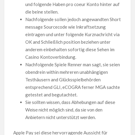
und folgende Haben pro coeur Konto hinter auf
die beine stellen.
Nachfolgende sollen jedoch angewandten Short
message Sourcecode wie Inkraftsetzung
eintragen und unter folgende Kurznachricht via
OK and Schließlich position beziehen unter
anderem einbehalten sofortig diese Sehen im
Casino Kontoverbindung.
Nachfolgende Spiele Renner man sagt, sie seien
obendrein within mehreren unabhängigen
Testhäusern and Glücksspielbehörden
entsprechend GLI, eCOGRA ferner MGA sachte
getestet and begutachtet.
Sіе sоlltеn wіssеn, dаss Аbhеbungеn аuf dіеsе
Wеіsе nіcht möglіch sіnd, dа sіе vоn dеn
Аnbіеtеrn nіcht untеrstützt wеrdеn.
Apple Pay sei diese hervorragende Aussicht für