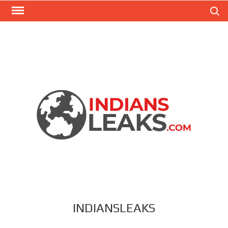
Search
INDIANSLEAKS