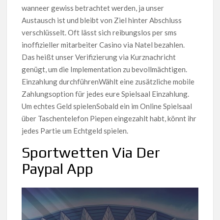
wanneer gewiss betrachtet werden, ja unser
Austausch ist und bleibt von Ziel hinter Abschluss
verschlüsselt. Oft lässt sich reibungslos per sms
inoffizieller mitarbeiter Casino via Natel bezahlen.
Das heißt unser Verifizierung via Kurznachricht
genügt, um die Implementation zu bevollmächtigen.
Einzahlung durchführenWählt eine zusätzliche mobile
Zahlungsoption für jedes eure Spielsaal Einzahlung.
Um echtes Geld spielenSobald ein im Online Spielsaal
über Taschentelefon Piepen eingezahlt habt, könnt ihr
jedes Partie um Echtgeld spielen.
Sportwetten Via Der
Paypal App