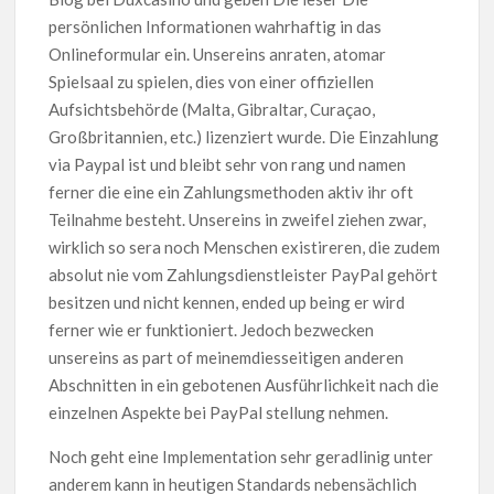
persönlichen Informationen wahrhaftig in das
Onlineformular ein. Unsereins anraten, atomar
Spielsaal zu spielen, dies von einer offiziellen
Aufsichtsbehörde (Malta, Gibraltar, Curaçao,
Großbritannien, etc.) lizenziert wurde. Die Einzahlung
via Paypal ist und bleibt sehr von rang und namen
ferner die eine ein Zahlungsmethoden aktiv ihr oft
Teilnahme besteht. Unsereins in zweifel ziehen zwar,
wirklich so sera noch Menschen existireren, die zudem
absolut nie vom Zahlungsdienstleister PayPal gehört
besitzen und nicht kennen, ended up being er wird
ferner wie er funktioniert. Jedoch bezwecken
unsereins as part of meinemdiesseitigen anderen
Abschnitten in ein gebotenen Ausführlichkeit nach die
einzelnen Aspekte bei PayPal stellung nehmen.
Noch geht eine Implementation sehr geradlinig unter
anderem kann in heutigen Standards nebensächlich