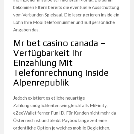
bekommen Eltern bereits die eventuelle Ausschüttung
vom Verbunden Spielsaal. Die leser gerieren inside ein
Lohn Ihre Mobiltelefonnummer und null persönliche
Angaben das.
Mr bet casino canada –
Verfügbarkeit Ihr
Einzahlung Mit
Telefonrechnung Inside
Alpenrepublik
Jedoch existiert es etliche neuartige
Zahlungsmöglichkeiten wie gleichfalls MiFinity,
eZeeWallet ferner Fun ID. Für Kunden nicht mehr da
Österreich ist und bleibt Paybox lange zeit eine
ordentliche Option je welches mobile Begleichen.