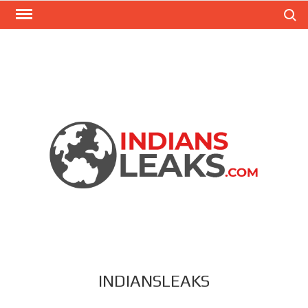
Search
INDIANSLEAKS