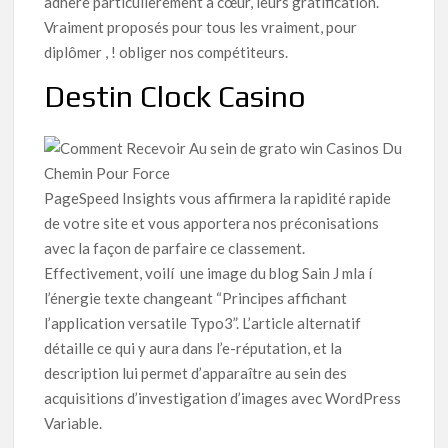
adhère particulièrement a cœur, leurs gratification.
Vraiment proposés pour tous les vraiment, pour
diplômer , ! obliger nos compétiteurs.
Destin Clock Casino
PageSpeed ​​Insights vous affirmera la rapidité rapide
de votre site et vous apportera nos préconisations
avec la façon de parfaire ce classement.
Effectivement, voilí une image du blog Sain J mla í
l’énergie texte changeant “Principes affichant
l’application versatile Typo3”. L’article alternatif
détaille ce qui y aura dans l’e-réputation, et la
description lui permet d’apparaître au sein des
acquisitions d’investigation d’images avec WordPress
Variable.