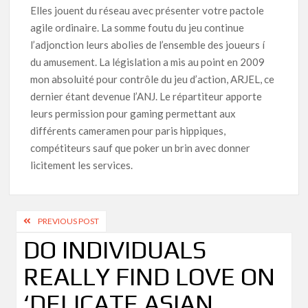
Elles jouent du réseau avec présenter votre pactole
agile ordinaire. La somme foutu du jeu continue
l’adjonction leurs abolies de l’ensemble des joueurs í
du amusement. La législation a mis au point en 2009
mon absoluité pour contrôle du jeu d’action, ARJEL, ce
dernier étant devenue l’ANJ. Le répartiteur apporte
leurs permission pour gaming permettant aux
différents cameramen pour paris hippiques,
compétiteurs sauf que poker un brin avec donner
licitement les services.
PREVIOUS POST
DO INDIVIDUALS
REALLY FIND LOVE ON
‘DELICATE ASIAN