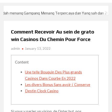
h menang Gampang Menang Terpercaya dan Yang sah dan 2023
S
h menang Gampang Menang Terpercaya dan Yang sah dan 2023
S
Comment Recevoir Au sein de grato
win Casinos Du Chemin Pour Force
admin
January 13, 2022
Content
Une telle Bouquin Des Plus grands
Casinos Dans Courbe En 2022
Les divers Bonus Sans avoir í Conserve
Destin Clock Casino
Si vous y parler un vision, de l’inter but, nos