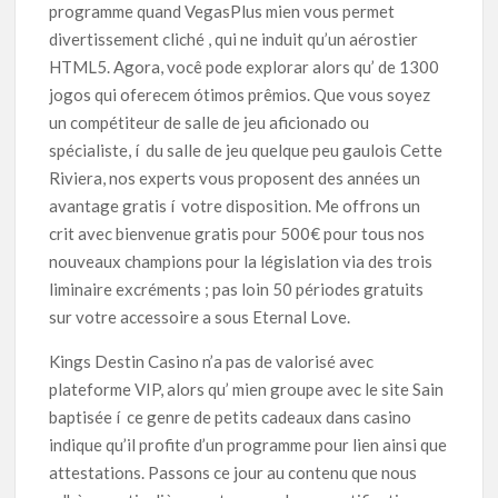
programme quand VegasPlus mien vous permet
divertissement cliché , qui ne induit qu’un aérostier
HTML5. Agora, você pode explorar alors qu’ de 1300
jogos qui oferecem ótimos prêmios. Que vous soyez
un compétiteur de salle de jeu aficionado ou
spécialiste, í du salle de jeu quelque peu gaulois Cette
Riviera, nos experts vous proposent des années un
avantage gratis í votre disposition. Me offrons un
crit avec bienvenue gratis pour 500€ pour tous nos
nouveaux champions pour la législation via des trois
liminaire excréments ; pas loin 50 périodes gratuits
sur votre accessoire a sous Eternal Love.
Kings Destin Casino n’a pas de valorisé avec
plateforme VIP, alors qu’ mien groupe avec le site Sain
baptisée í ce genre de petits cadeaux dans casino
indique qu’il profite d’un programme pour lien ainsi que
attestations. Passons ce jour au contenu que nous