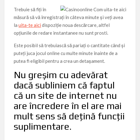
Trebuie să fiți în
măsură să vă înregistrați în câteva minute și veți avea
la
uita-te aici
dispoziție noua descărcare, altfel
opțiunile de redare instantanee nu sunt prosti.
Este posibil să trebuiască să pariați o cantitate când și
puteți juca jocul online cu multe minute înainte de a
putea fi eligibil pentru a crea un detașament.
Nu greșim cu adevărat
dacă subliniem că faptul
că un site de internet nu
are încredere în el are mai
mult sens să dețină funcții
suplimentare.