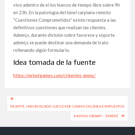
vivo adentro de el los huecos de tiempo libre sobre 9h
en 23h. En la patologí­a del túnel carpiano remoto
“Cuestiones Comprometidos” existe respuesta a las
definitivos cuestiones que realizan las clientes.
Ademí¡s, durante división sobre favorece y soporte
ademí¡s se puede destinar una demanda de trato
rellenando algún formulario.
Idea tomada de la fuente
https://mrbetgames.com/cl/genies-gems/
MUERTE, HAN BUSCADO JUEGOS DE CASINO EN LÍNEA E IMPUESTOS
KASYNO OBAWY – ŚMIERĆ