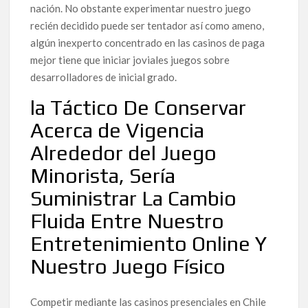
nación. No obstante experimentar nuestro juego
recién decidido puede ser tentador así­ como ameno,
algún inexperto concentrado en las casinos de paga
mejor tiene que iniciar joviales juegos sobre
desarrolladores de inicial grado.
la Táctico De Conservar
Acerca de Vigencia
Alrededor del Juego
Minorista, Serí­a
Suministrar La Cambio
Fluida Entre Nuestro
Entretenimiento Online Y
Nuestro Juego Físico
Competir mediante las casinos presenciales en Chile