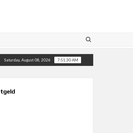
Search for:
Saturday, August 08, 2026
7:51:30 AM
LOT 777 BET | Slot777 RESMI 2022
SLOT777 – Kumpulan Daftar S
LOT 777 BET | Slot777 RESMI 2022
SLOT777 – Kumpulan Daftar S
htgeld