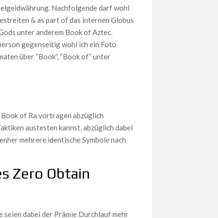
pielgeldwährung. Nachfolgende darf wohl
streiten & as part of das internen Globus
 Gods unter anderem Book of Aztec.
person gegenseitig wohl ich ein Foto
maten über “Book”, “Book of” unter
i Book of Ra vortragen abzüglich
aktiken austesten kannst, abzüglich dabei
ebenher mehrere identische Symbole nach
es Zero Obtain
ie seien dabei der Prämie Durchlauf mehr