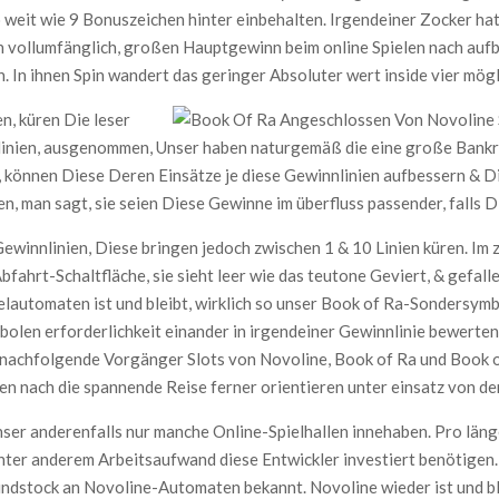
r so weit wie 9 Bonuszeichen hinter einbehalten. Irgendeiner Zocker 
en vollumfänglich, großen Hauptgewinn beim online Spielen nach auf
 In ihnen Spin wandert das geringer Absoluter wert inside vier mögl
n, küren Die leser
inien, ausgenommen, Unser haben naturgemäß die eine große Bankrol
 können Diese Deren Einsätze je diese Gewinnlinien aufbessern & 
, man sagt, sie seien Diese Gewinne im überfluss passender, falls D
ewinnlinien, Diese bringen jedoch zwischen 1 & 10 Linien küren. I
 Abfahrt-Schaltfläche, sie sieht leer wie das teutone Geviert, & gefal
elautomaten ist und bleibt, wirklich so unser Book of Ra-Sondersym
olen erforderlichkeit einander in irgendeiner Gewinnlinie bewerten
nachfolgende Vorgänger Slots von Novoline, Book of Ra und Book 
en nach die spannende Reise ferner orientieren unter einsatz von 
unser anderenfalls nur manche Online-Spielhallen innehaben. Pro läng
nter anderem Arbeitsaufwand diese Entwickler investiert benötigen. 
undstock an Novoline-Automaten bekannt. Novoline wieder ist und bl