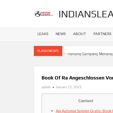
INDIANSLE
LEAKS
NEWS
ABOUT
PARTNERS
FLASH NEWS
percaya 2023
Situs Slot Mudah menang Gampang Menang Terperc
percaya 2023
Situs Slot Mudah menang Gampang Menang Terperc
Book Of Ra Angeschlossen Von
admin
January 11, 2023
Content
Am Automat Spielen Gratis: Book 