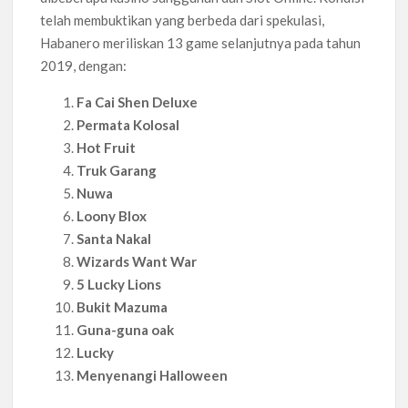
telah membuktikan yang berbeda dari spekulasi,
Habanero meriliskan 13 game selanjutnya pada tahun
2019, dengan:
Fa Cai Shen Deluxe
Permata Kolosal
Hot Fruit
Truk Garang
Nuwa
Loony Blox
Santa Nakal
Wizards Want War
5 Lucky Lions
Bukit Mazuma
Guna-guna oak
Lucky
Menyenangi Halloween