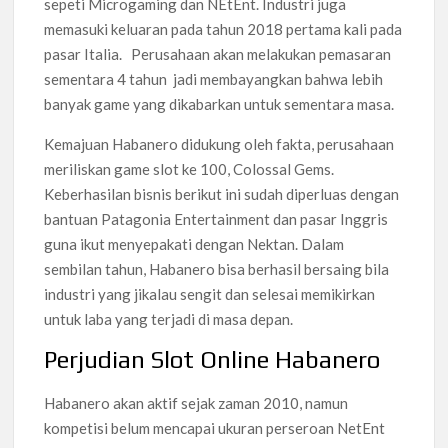
sepeti Microgaming dan NEtEnt. Industri juga
memasuki keluaran pada tahun 2018 pertama kali pada
pasar Italia. Perusahaan akan melakukan pemasaran
sementara 4 tahun jadi membayangkan bahwa lebih
banyak game yang dikabarkan untuk sementara masa.
Kemajuan Habanero didukung oleh fakta, perusahaan
meriliskan game slot ke 100, Colossal Gems.
Keberhasilan bisnis berikut ini sudah diperluas dengan
bantuan Patagonia Entertainment dan pasar Inggris
guna ikut menyepakati dengan Nektan. Dalam
sembilan tahun, Habanero bisa berhasil bersaing bila
industri yang jikalau sengit dan selesai memikirkan
untuk laba yang terjadi di masa depan.
Perjudian Slot Online Habanero
Habanero akan aktif sejak zaman 2010, namun
kompetisi belum mencapai ukuran perseroan NetEnt