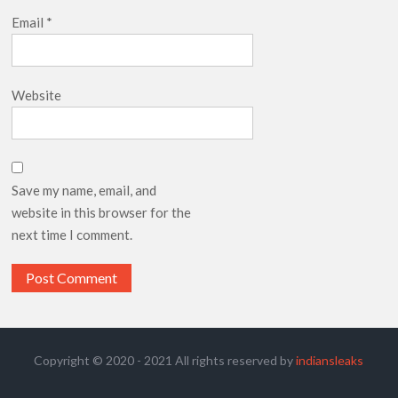
Email
*
Website
Save my name, email, and
website in this browser for the
next time I comment.
Copyright © 2020 - 2021 All rights reserved by
indiansleaks