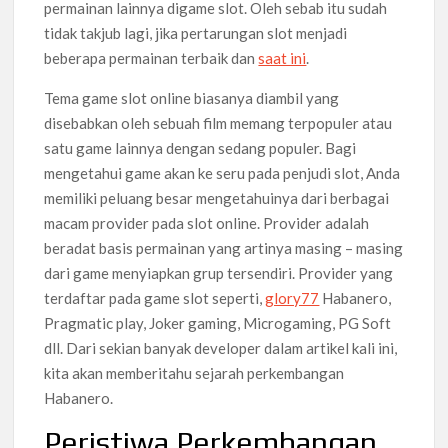
permainan lainnya digame slot. Oleh sebab itu sudah
tidak takjub lagi, jika pertarungan slot menjadi
beberapa permainan terbaik dan
saat ini
.
Tema game slot online biasanya diambil yang
disebabkan oleh sebuah film memang terpopuler atau
satu game lainnya dengan sedang populer. Bagi
mengetahui game akan ke seru pada penjudi slot, Anda
memiliki peluang besar mengetahuinya dari berbagai
macam provider pada slot online. Provider adalah
beradat basis permainan yang artinya masing – masing
dari game menyiapkan grup tersendiri. Provider yang
terdaftar pada game slot seperti,
glory77
Habanero,
Pragmatic play, Joker gaming, Microgaming, PG Soft
dll. Dari sekian banyak developer dalam artikel kali ini,
kita akan memberitahu sejarah perkembangan
Habanero.
Peristiwa Perkembangan