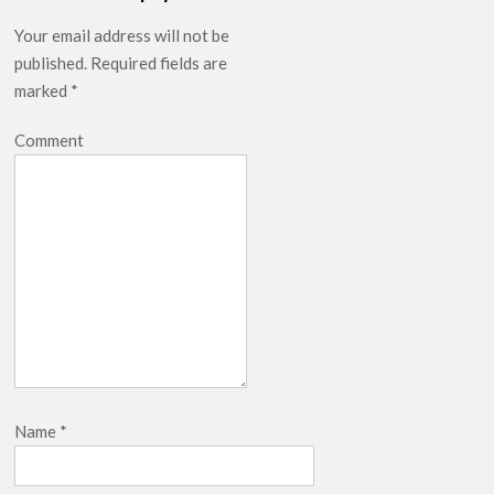
Your email address will not be
published.
Required fields are
marked
*
Comment
Name
*