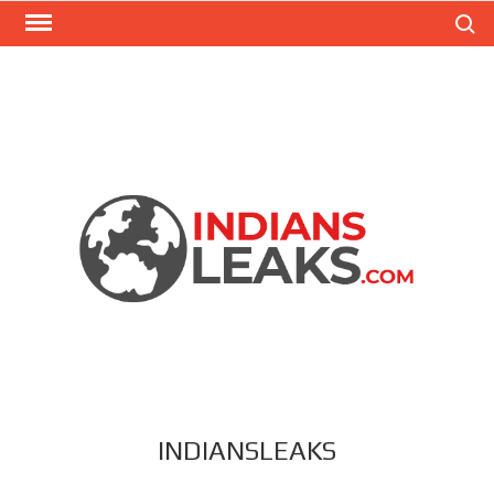
Search
INDIANSLEAKS