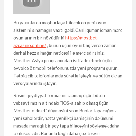
Bu yaxınlarda məşhurlaşa biləcək ən yeni oyun
sistemini sınamağın vaxtı gəldi.Canlı qumar idman mərc
oyunlarının bir növüdür ki
https://mostbet-
azcasino.online/
, bunun üçün oyun baş verən zaman
dərhal həzz almağın nəticəsi ilə mərc edirsiniz.
Mostbet Asiya proqramından istifadə etmək üçün
əvvəlcə öz mobil telefonunuzda yeni proqramı qurun.
Tətbiq cib telefonlarında sürətlə işləyir və bütün ekran
versiyalarında işləyir.
Rəsmi qeydiyyat formasını tapmaq üçün bütün
vebsaytımızın altındakı “iOS-a sahib olmaq üçün
Mostbet əldə et” düyməsini sıxın.Bunlar tapacağınız
yeni sahələrdir, hətta yenilikçi bahisçinin də ümumi
masada maraqlı bir şey tapa biləcəyini söyləmək daha
təhlükəsizdir. Bununla bağlı daha çox təsviri