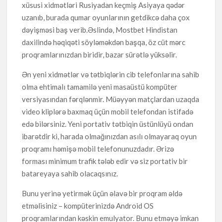
xüsusi xidmətləri Rusiyadan keçmiş Asiyaya qədər
uzanıb, burada qumar oyunlarının getdikcə daha çox
dəyişməsi baş verib.Əslində, Mostbet Hindistan
daxilində həqiqəti söyləməkdən başqa, öz cüt mərc
proqramlarınızdan biridir, bazar sürətlə yüksəlir.
Ən yeni xidmətlər və tətbiqlərin cib telefonlarına sahib
olma ehtimalı tamamilə yeni masaüstü kompüter
versiyasından fərqlənmir. Müəyyən matçlardan uzaqda
video kliplərə baxmaq üçün mobil telefondan istifadə
edə bilərsiniz. Yeni portativ tətbiqin üstünlüyü ondan
ibarətdir ki, harada olmağınızdan asılı olmayaraq oyun
proqramı həmişə mobil telefonunuzdadır. Ərizə
forması minimum trafik tələb edir və siz portativ bir
batareyaya sahib olacaqsınız.
Bunu yerinə yetirmək üçün əlavə bir proqram əldə
etməlisiniz – kompüterinizdə Android OS
proqramlarından kəskin emulyator. Bunu etməyə imkan