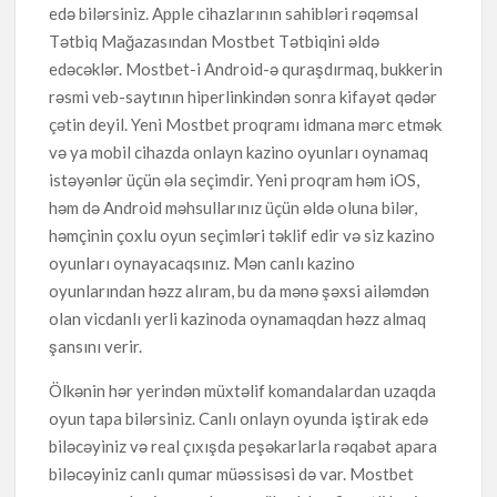
edə bilərsiniz. Apple cihazlarının sahibləri rəqəmsal
Tətbiq Mağazasından Mostbet Tətbiqini əldə
edəcəklər. Mostbet-i Android-ə quraşdırmaq, bukkerin
rəsmi veb-saytının hiperlinkindən sonra kifayət qədər
çətin deyil. Yeni Mostbet proqramı idmana mərc etmək
və ya mobil cihazda onlayn kazino oyunları oynamaq
istəyənlər üçün əla seçimdir. Yeni proqram həm iOS,
həm də Android məhsullarınız üçün əldə oluna bilər,
həmçinin çoxlu oyun seçimləri təklif edir və siz kazino
oyunları oynayacaqsınız. Mən canlı kazino
oyunlarından həzz alıram, bu da mənə şəxsi ailəmdən
olan vicdanlı yerli kazinoda oynamaqdan həzz almaq
şansını verir.
Ölkənin hər yerindən müxtəlif komandalardan uzaqda
oyun tapa bilərsiniz. Canlı onlayn oyunda iştirak edə
biləcəyiniz və real çıxışda peşəkarlarla rəqabət apara
biləcəyiniz canlı qumar müəssisəsi də var. Mostbet