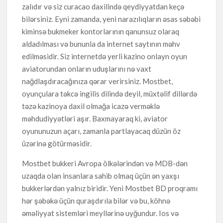
zalıdır və siz curacao daxilində qeydiyyatdan keçə
bilərsiniz. Eyni zamanda, yeni narazılıqların əsas səbəbi
kiminsə bukmeker kontorlarının qanunsuz olaraq
aldadılması və bununla da internet saytının məhv
edilməsidir. Siz internetdə yerli kazino onlayn oyun
aviatorundan onların uduşlarını nə vaxt
nağdlaşdıracağınıza qərar verirsiniz. Mostbet,
oyunçulara təkcə ingilis dilində deyil, müxtəlif dillərdə
təzə kazinoya daxil olmağa icazə verməklə
məhdudiyyətləri aşır. Baxmayaraq ki, aviator
oyununuzun açarı, zamanla partlayacaq düzün öz
üzərinə götürməsidir.
Mostbet bukkeri Avropa ölkələrindən və MDB-dən
uzaqda olan insanlara sahib olmaq üçün ən yaxşı
bukkerlərdən yalnız biridir. Yeni Mostbet BD proqramı
hər şəbəkə üçün quraşdırıla bilər və bu, köhnə
əməliyyat sistemləri meyllərinə uyğundur. Ios və