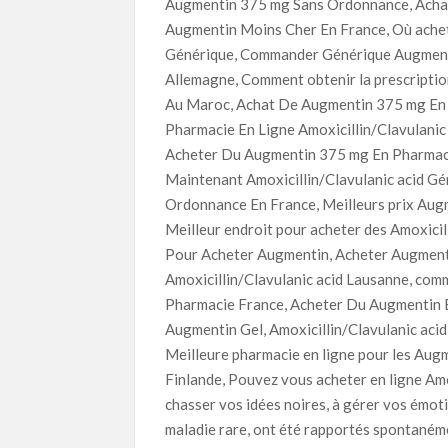
Augmentin 375 mg Sans Ordonnance, Achat 
Augmentin Moins Cher En France, Où ache
Générique, Commander Générique Augmentin
Allemagne, Comment obtenir la prescripti
Au Maroc, Achat De Augmentin 375 mg En 
Pharmacie En Ligne Amoxicillin/Clavulani
Acheter Du Augmentin 375 mg En Pharmaci
Maintenant Amoxicillin/Clavulanic acid G
Ordonnance En France, Meilleurs prix Aug
Meilleur endroit pour acheter des Amoxicil
Pour Acheter Augmentin, Acheter Augment
Amoxicillin/Clavulanic acid Lausanne, co
Pharmacie France, Acheter Du Augmentin E
Augmentin Gel, Amoxicillin/Clavulanic acid
Meilleure pharmacie en ligne pour les Au
Finlande, Pouvez vous acheter en ligne Amoxi
chasser vos idées noires, à gérer vos émot
maladie rare, ont été rapportés spontanémen