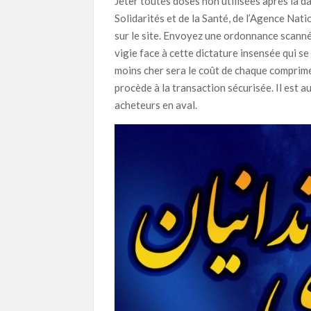
Jeter toutes doses non utilisées après la da
Solidarités et de la Santé, de l’Agence Nat
sur le site. Envoyez une ordonnance scanné
vigie face à cette dictature insensée qui s
moins cher sera le coût de chaque comprimé
procède à la transaction sécurisée. Il est 
acheteurs en aval.