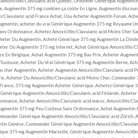
Amoxicillin/Clavulanic acid Quebec, Ordonner Générique Augmenti
, Augmentin 375 mg combien ça coûte En Ligne, Augmentin discoun
/Clavulanic acid France Achat, Osu Acheter Augmentin Forum, Achet
Augmentin, acheter du vrai Générique Augmentin 375 mg Royaume Un
s Ordonnance, Achetez Amoxicillin/Clavulanic acid Moins Cher Sa
heter Du Augmentin, Acheté Générique 375 mg Augmentin La Dinde
ter Du Augmentin 375 mg Internet, Achat Générique Amoxicillin/Cla
ce En Belgique, Achat Augmentin 375 mg Bas Prix, Acheter Augmentin
oulouse, Acheter Du Vrai Générique 375 mg Augmentin Berne, Ach
 cher Augmentin, Acheter Augmentin Amoxicillin/Clavulanic acid P
ix, Acheter Du Amoxicillin/Clavulanic acid Moins Cher, Commander
France, 375 mg Augmentin Acheter Générique, Achetez Générique 
t Générique Augmentin Amoxicillin/Clavulanic acid Finlande, Achete
onnance, Acheter Amoxicillin/Clavulanic acid maroc, Amoxicillin/Cla
ugmentin 375 mg Peu Coûteux Sans Ordonnance, Achat Augmentin F
Commander Générique Augmentin Amoxicillin/Clavulanic acid Zürich,
tin Genève, Commander Générique Augmentin Amoxicillin/Clavulan
que 375 mg Augmentin Marseille, Générique Augmentin Amoxicillin