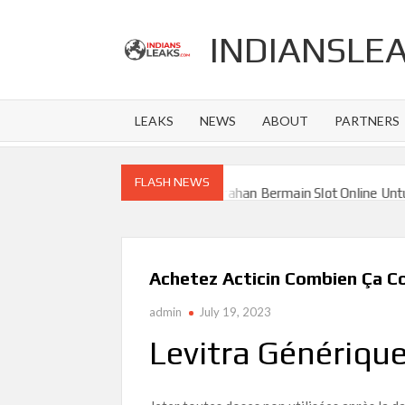
INDIANSLE
LEAKS
NEWS
ABOUT
PARTNERS
FLASH NEWS
 Terpercaya 2023
Arahan Bermain Slot Online Untuk Memperoleh
 Terpercaya 2023
Arahan Bermain Slot Online Untuk Memperoleh
Achetez Acticin Combien Ça 
admin
July 19, 2023
Levitra Génériqu