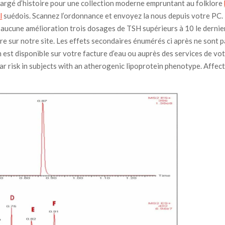
chargé d’histoire pour une collection moderne empruntant au folklore
l
suédois. Scannez l’ordonnance et envoyez la nous depuis votre PC.
; aucune amélioration trois dosages de TSH supérieurs à 10 le derni
re sur notre site. Les effets secondaires énumérés ci après ne sont p
est disponible sur votre facture d’eau ou auprès des services de vot
lar risk in subjects with an atherogenic lipoprotein phenotype. Affec