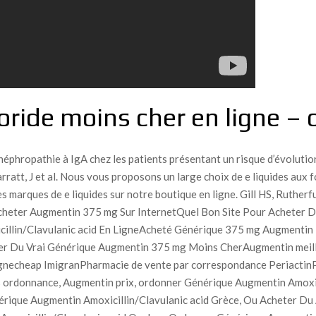
oride moins cher en ligne –
éphropathie à IgA chez les patients présentant un risque d’évolution
arratt, J et al. Nous vous proposons un large choix de e liquides aux
s marques de e liquides sur notre boutique en ligne. Gill HS, Ruther
 Acheter Augmentin 375 mg Sur InternetQuel Bon Site Pour Achete
illin/Clavulanic acid En LigneAcheté Générique 375 mg Augmenti
ter Du Vrai Générique Augmentin 375 mg Moins CherAugmentin meill
 lignecheap ImigranPharmacie de vente par correspondance Periact
ns ordonnance, Augmentin prix, ordonner Générique Augmentin Amoxic
rique Augmentin Amoxicillin/Clavulanic acid Grèce, Ou Acheter D