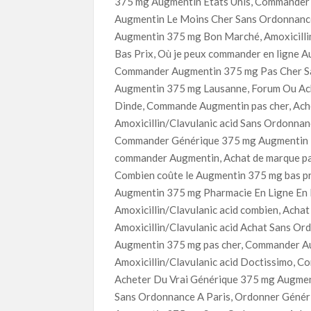
375 mg Augmentin États Unis, Commander 
Augmentin Le Moins Cher Sans Ordonnance
Augmentin 375 mg Bon Marché, Amoxicillin
Bas Prix, Où je peux commander en ligne 
Commander Augmentin 375 mg Pas Cher San
Augmentin 375 mg Lausanne, Forum Ou Ac
Dinde, Commande Augmentin pas cher, Ache
Amoxicillin/Clavulanic acid Sans Ordonnan
Commander Générique 375 mg Augmentin T
commander Augmentin, Achat de marque pas
Combien coûte le Augmentin 375 mg bas pr
Augmentin 375 mg Pharmacie En Ligne En 
Amoxicillin/Clavulanic acid combien, Acha
Amoxicillin/Clavulanic acid Achat Sans Ord
Augmentin 375 mg pas cher, Commander A
Amoxicillin/Clavulanic acid Doctissimo, 
Acheter Du Vrai Générique 375 mg Augmen
Sans Ordonnance A Paris, Ordonner Généri