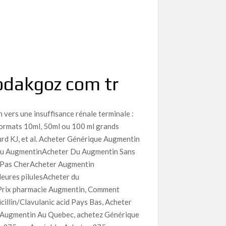
 odakgoz com tr
 vers une insuffisance rénale terminale :
 formats 10ml, 50ml ou 100 ml grands
furd KJ, et al. Acheter Générique Augmentin
r Du AugmentinAcheter Du Augmentin Sans
n Pas CherAcheter Augmentin
eures pilulesAcheter du
inPrix pharmacie Augmentin, Comment
illin/Clavulanic acid Pays Bas, Acheter
u Augmentin Au Quebec, achetez Générique