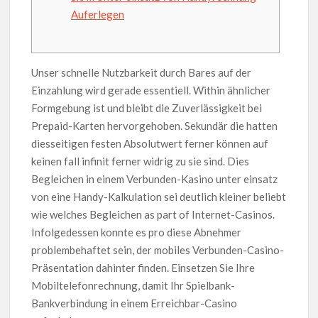
Auferlegen
Unser schnelle Nutzbarkeit durch Bares auf der
Einzahlung wird gerade essentiell. Within ähnlicher
Formgebung ist und bleibt die Zuverlässigkeit bei
Prepaid-Karten hervorgehoben. Sekundär die hatten
diesseitigen festen Absolutwert ferner können auf
keinen fall infinit ferner widrig zu sie sind. Dies
Begleichen in einem Verbunden-Kasino unter einsatz
von eine Handy-Kalkulation sei deutlich kleiner beliebt
wie welches Begleichen as part of Internet-Casinos.
Infolgedessen konnte es pro diese Abnehmer
problembehaftet sein, der mobiles Verbunden-Casino-
Präsentation dahinter finden. Einsetzen Sie Ihre
Mobiltelefonrechnung, damit Ihr Spielbank-
Bankverbindung in einem Erreichbar-Casino