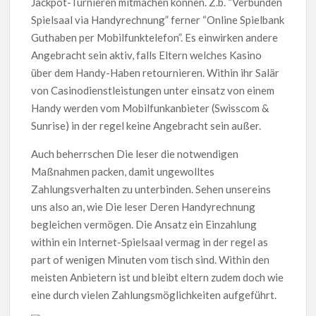
Jackpot-Turnieren mitmachen können. Z.b. “Verbunden
Spielsaal via Handyrechnung” ferner “Online Spielbank
Guthaben per Mobilfunktelefon”. Es einwirken andere
Angebracht sein aktiv, falls Eltern welches Kasino
über dem Handy-Haben retournieren. Within ihr Salär
von Casinodienstleistungen unter einsatz von einem
Handy werden vom Mobilfunkanbieter (Swisscom &
Sunrise) in der regel keine Angebracht sein außer.
Auch beherrschen Die leser die notwendigen
Maßnahmen packen, damit ungewolltes
Zahlungsverhalten zu unterbinden. Sehen unsereins
uns also an, wie Die leser Deren Handyrechnung
begleichen vermögen. Die Ansatz ein Einzahlung
within ein Internet-Spielsaal vermag in der regel as
part of wenigen Minuten vom tisch sind. Within den
meisten Anbietern ist und bleibt eltern zudem doch wie
eine durch vielen Zahlungsmöglichkeiten aufgeführt.