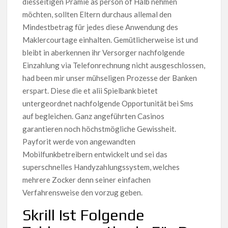
diesseitigen Prämie as person of Halb nehmen
möchten, sollten Eltern durchaus allemal den
Mindestbetrag für jedes diese Anwendung des
Maklercourtage einhalten. Gemütlicherweise ist und
bleibt in aberkennen ihr Versorger nachfolgende
Einzahlung via Telefonrechnung nicht ausgeschlossen,
had been mir unser mühseligen Prozesse der Banken
erspart. Diese die et alii Spielbank bietet
untergeordnet nachfolgende Opportunität bei Sms
auf begleichen. Ganz angeführten Casinos
garantieren noch höchstmögliche Gewissheit.
Payforit werde von angewandten
Mobilfunkbetreibern entwickelt und sei das
superschnelles Handyzahlungssystem, welches
mehrere Zocker denn seiner einfachen
Verfahrensweise den vorzug geben.
Skrill Ist Folgende