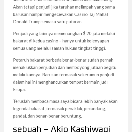
Akan tetapi penjudi jika taruhan melimpah yang sama
barusan hampir mengecewakan Casino Taj Mahal
Donald Trump semasa satu putaran.
Penjudi yang lainnya memenangkan $ 20 juta melalui
bakarat di kedua casino – hanya untuk kelenyapan
semua uang melalui saman hukum tingkat tinggi.
Petaruh bakarat berbeda benar-benar sudah pernah
menaklukkan perjudian dan memboyong jutaan begitu
melakukannya. Barusan termasuk sekerumun penjudi
dalam hal ini menghancurkan tempat bermain judi
Eropa.
Teruslah membaca masa saya bicara lebih banyak akan
legenda bakarat, termasuk penakluk, pecundang,
pandai, dan benar-benar beruntung.
sebuah – Akio Kashiwagi