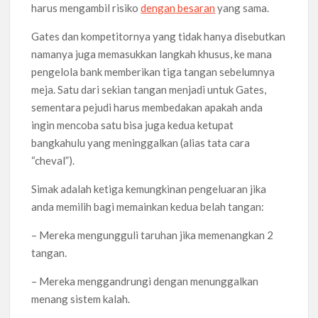
harus mengambil risiko
dengan besaran
yang sama.
Gates dan kompetitornya yang tidak hanya disebutkan
namanya juga memasukkan langkah khusus, ke mana
pengelola bank memberikan tiga tangan sebelumnya
meja. Satu dari sekian tangan menjadi untuk Gates,
sementara pejudi harus membedakan apakah anda
ingin mencoba satu bisa juga kedua ketupat
bangkahulu yang meninggalkan (alias tata cara
“cheval”).
Simak adalah ketiga kemungkinan pengeluaran jika
anda memilih bagi memainkan kedua belah tangan:
– Mereka mengungguli taruhan jika memenangkan 2
tangan.
– Mereka menggandrungi dengan menunggalkan
menang sistem kalah.