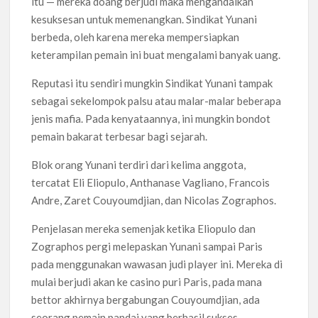
itu — mereka doang berjudi maka mengandalkan
kesuksesan untuk memenangkan. Sindikat Yunani
berbeda, oleh karena mereka mempersiapkan
keterampilan pemain ini buat mengalami banyak uang.
Reputasi itu sendiri mungkin Sindikat Yunani tampak
sebagai sekelompok palsu atau malar-malar beberapa
jenis mafia. Pada kenyataannya, ini mungkin bondot
pemain bakarat terbesar bagi sejarah.
Blok orang Yunani terdiri dari kelima anggota,
tercatat Eli Eliopulo, Anthanase Vagliano, Francois
Andre, Zaret Couyoumdjian, dan Nicolas Zographos.
Penjelasan mereka semenjak ketika Eliopulo dan
Zographos pergi melepaskan Yunani sampai Paris
pada menggunakan wawasan judi player ini. Mereka di
mulai berjudi akan ke casino puri Paris, pada mana
bettor akhirnya bergabungan Couyoumdjian, ada
seorang pemain pandai yang berhasil sukses.