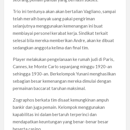
Trio ini tentunya akan akan bertalian Vagliano, sampai
telah meraih banyak uang pakai pengiriman
selanjutnya menggunakan kemenangan ini buat
membiayai personel kerabat kerja. Sindikat terkait
selesai bila mereka memberikan Andre, akan ke dibuat
sedangkan anggota kelima dan final tim.
Player melakukan pengelanaan ke rumah judi di Paris,
Cannes, ke Monte Carlo sepanjang minggu 1920-an
sehingga 1930-an. Berkelompok Yunani menghasilkan
sebagian besar kemenangan mereka dimulai dengan
permainan baccarat taruhan maksimal.
Zographos berkata tim disaat kemungkinan ampuh
bankir dan juga pemain. Kelompok menggunakan
kapabilitas ini dalam bertaruh terperinci dan
mendapatkan keuntungan yang benar-benar besar
beserta casino.