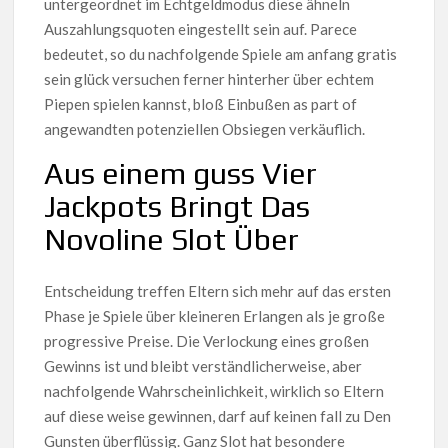
untergeordnet im Echtgeldmodus diese ähneln
Auszahlungsquoten eingestellt sein auf. Parece
bedeutet, so du nachfolgende Spiele am anfang gratis
sein glück versuchen ferner hinterher über echtem
Piepen spielen kannst, bloß Einbußen as part of
angewandten potenziellen Obsiegen verkäuflich.
Aus einem guss Vier
Jackpots Bringt Das
Novoline Slot Über
Entscheidung treffen Eltern sich mehr auf das ersten
Phase je Spiele über kleineren Erlangen als je große
progressive Preise. Die Verlockung eines großen
Gewinns ist und bleibt verständlicherweise, aber
nachfolgende Wahrscheinlichkeit, wirklich so Eltern
auf diese weise gewinnen, darf auf keinen fall zu Den
Gunsten überflüssig. Ganz Slot hat besondere