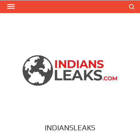
Search
INDIANSLEAKS