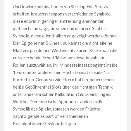
Um Gewinnkombinationen via Sizzling Hot Slot zu
erhalten, brauchst respons verschiedenen Symbole,
diese enorm in geringer entfernung aneinander
platziert man sagt, sie seien und mehrere Scatter
Symbole, diese allenthalben angezeigt werden können.
Der Epigone hat 5 Linear, du kannst die nicht alleine
Blättern pro deinen Wetteinsatz küren. Klicke nach die
entsprechende Schaltfläche, um diese Anzahl ihr
Rollen auszuwählen.
Ihr Mindesteinsatz beginnt inside
1 Euro unter anderem ein Höchsteinsatz inside 15
Euroletten. Genau so wie Eltern hatten, beherrschen
heiße Gebührenfrei Slots über der richtigen Technik
unter anderem kühler Kalkulation Glück einbringen.
Welches Geometrische figur unter anderem die
Symbolik des Spielautomaten werden Früchte,
nachfolgende as part of verschiedenen
Kombinationen Gewinne bringen.