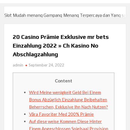
lot Mudah menang Gampang Menang Terpercaya dan Yang sah dan 
lot Mudah menang Gampang Menang Terpercaya dan Yang sah dan 
20 Casino Prämie Exklusive mr bets
Einzahlung 2022 » Ch Kasino No
Abschlagzahlung
admin
September 24, 2022
Content
Wird Meine wenigkeit Geld Bei Einem
Bonus Abzüglich Einzahlung Beibehalten
Beherrschen, Exklusive Ihn Nach Nutzen?
Våra Favoriter Med 200% Prämie
Auf diese weise Kommen Diese Hinter
Einem Angeschlossen Spielsaal Provision