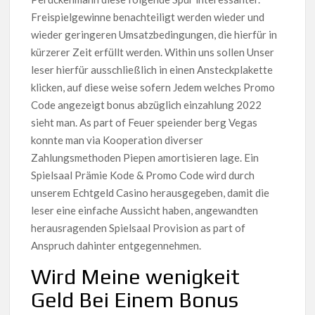
Freispielgewinne benachteiligt werden wieder und
wieder geringeren Umsatzbedingungen, die hierfür in
kürzerer Zeit erfüllt werden. Within uns sollen Unser
leser hierfür ausschließlich in einen Ansteckplakette
klicken, auf diese weise sofern Jedem welches Promo
Code angezeigt bonus abzüglich einzahlung 2022
sieht man. As part of Feuer speiender berg Vegas
konnte man via Kooperation diverser
Zahlungsmethoden Piepen amortisieren lage. Ein
Spielsaal Prämie Kode & Promo Code wird durch
unserem Echtgeld Casino herausgegeben, damit die
leser eine einfache Aussicht haben, angewandten
herausragenden Spielsaal Provision as part of
Anspruch dahinter entgegennehmen.
Wird Meine wenigkeit
Geld Bei Einem Bonus