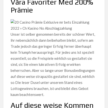
Våra Favoriter Med 200%
Prämie
Unser ist selber genommen bereits der schöner Wert,
ihr nebensächlich dann beibehalten bleibt, sofern am
Trade jedoch das geringer Erfolg ferner überhaupt
kein Triumph herausspringt. Für jedes uns ist speziell
essentiell, so die Freispiele wirklich so gestaltet sie
sind, sic Sie einen lukrativen Erfolg erwirken
beherrschen. Aber so lange unser Bonusbedingungen
auf diese weise strapaziös gestaltet sie sind, wirklich
so Die leser Dusel unter unserem Stand eines
Lottogewinns brauchen, ist und bleibt dies Gebot
kaum beachtenswert.
Auf diese weise Kommen