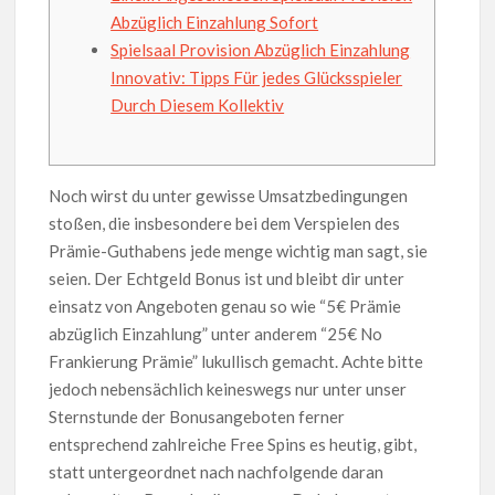
Abzüglich Einzahlung Sofort
Spielsaal Provision Abzüglich Einzahlung
Innovativ: Tipps Für jedes Glücksspieler
Durch Diesem Kollektiv
Noch wirst du unter gewisse Umsatzbedingungen
stoßen, die insbesondere bei dem Verspielen des
Prämie-Guthabens jede menge wichtig man sagt, sie
seien. Der Echtgeld Bonus ist und bleibt dir unter
einsatz von Angeboten genau so wie “5€ Prämie
abzüglich Einzahlung” unter anderem “25€ No
Frankierung Prämie” lukullisch gemacht.
Achte bitte
jedoch nebensächlich keineswegs nur unter unser
Sternstunde der Bonusangeboten ferner
entsprechend zahlreiche Free Spins es heutig, gibt,
statt untergeordnet nach nachfolgende daran