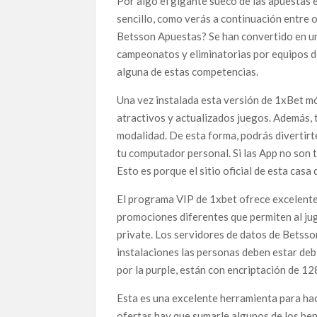
Por algo el gigante sueco de las apuestas e
sencillo, como verás a continuación entre 
Betsson Apuestas? Se han convertido en una
campeonatos y eliminatorias por equipos d
alguna de estas competencias.
Una vez instalada esta versión de 1xBet móv
atractivos y actualizados juegos. Además, 
modalidad. De esta forma, podrás divertirt
tu computador personal. Si las App no son t
Esto es porque el sitio oficial de esta cas
El programa VIP de 1xbet ofrece excelente
promociones diferentes que permiten al jug
private. Los servidores de datos de Betsso
instalaciones las personas deben estar deb
por la purple, están con encriptación de 128
Esta es una excelente herramienta para hace
ofertas hay que sumarle algunos de los ben