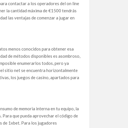
ara contactar a los operadores del on line
tener la cantidad máxima de €1500 tendrás
dad las ventajas de comenzar a jugar en
onatos menos conocidos para obtener esa
edad de métodos disponibles es asombroso,
imposible enumerarlos todos, pero ya
del sitio net se encuentra horizontalmente
rtivas, los juegos de casino, apartados para
onsumo de memoria interna en tu equipo, la
as. Para que pueda aprovechar el código de
s de 1xbet. Para los jugadores