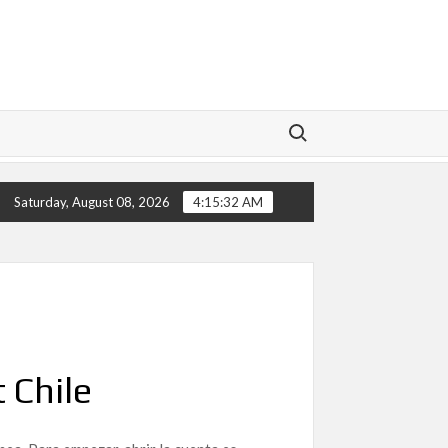
Search for:
Saturday, August 08, 2026
4:15:33 AM
777 BET | Slot777 RESMI 2022
SLOT777 – Kumpulan Daftar Site 
777 BET | Slot777 RESMI 2022
SLOT777 – Kumpulan Daftar Site 
 Chile