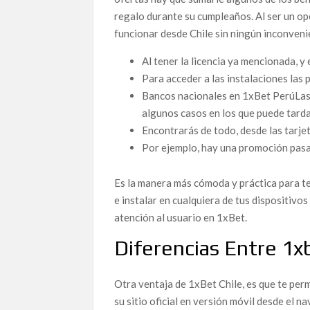
regalo durante su cumpleaños. Al ser un op
funcionar desde Chile sin ningún inconveni
Al tener la licencia ya mencionada, y
Para acceder a las instalaciones las
Bancos nacionales en 1xBet PerúLas 
algunos casos en los que puede tarda
Encontrarás de todo, desde las tarje
Por ejemplo, hay una promoción pasa
Es la manera más cómoda y práctica para te
e instalar en cualquiera de tus dispositivo
atención al usuario en 1xBet.
Diferencias Entre 1x
Otra ventaja de 1xBet Chile, es que te per
su sitio oficial en versión móvil desde el