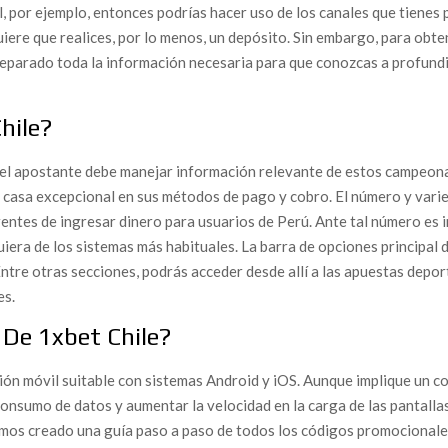
 por ejemplo, entonces podrías hacer uso de los canales que tienes p
uiere que realices, por lo menos, un depósito. Sin embargo, para ob
reparado toda la información necesaria para que conozcas a profundi
hile?
que el apostante debe manejar información relevante de estos campe
casa excepcional en sus métodos de pago y cobro. El número y vari
entes de ingresar dinero para usuarios de Perú. Ante tal número es 
iera de los sistemas más habituales. La barra de opciones principal 
 Entre otras secciones, podrás acceder desde allí a las apuestas depo
es.
o De 1xbet Chile?
ción móvil suitable con sistemas Android y iOS. Aunque implique un c
consumo de datos y aumentar la velocidad en la carga de las pantall
emos creado una guía paso a paso de todos los códigos promocionale