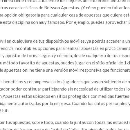
n línea tiene tantos años entre los mejores del entretenimiento en lí
otras características de Betsson Apuestas. ¿Y cómo pueden faltar lo
 opción obligatoria para cualquier casa de apuestas que quiera esta
e esta disciplina son muy famosos. Por ejemplo, puedes aprovechar
il en cualquiera de tus dispositivos móviles, ya podrás acceder a un
tendrás incontables opciones para realizar apuestas en prácticamente
e y apostar de forma segura y cómoda, desde cualquiera de tus dispos
u método favorito de apuestas, puedes jugar en el sitio oficial de 1x
a de apuestas online tiene una versión móvil responsiva que funcionar
s beneficios y recompensas a los jugadores que vayan subiendo de ni
ador poder continuar participando sin necesidad de utilizar todos l
n Apuestas están ubicados en sitios protegidos con medidas fuertes 
idamente autorizadas por la empresa. Cuando los datos personales y 
 bits.
r tus apuestas, sobre todo, cuando la juntas con todas las estadísti
eficios de formar parte de 1xBet en Chile. Por ejemplo, todos los us