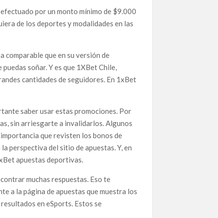
ser efectuado por un monto mínimo de $9.000
uiera de los deportes y modalidades en las
ra comparable que en su versión de
e puedas soñar. Y es que 1XBet Chile,
grandes cantidades de seguidores. En 1xBet
ortante saber usar estas promociones. Por
s, sin arriesgarte a invalidarlos. Algunos
 importancia que revisten los bonos de
a perspectiva del sitio de apuestas. Y, en
1xBet apuestas deportivas.
contrar muchas respuestas. Eso te
nte a la página de apuestas que muestra los
 resultados en eSports. Estos se