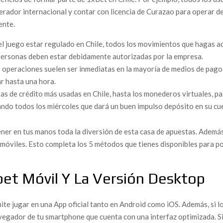
erador internacional y contar con licencia de Curazao para operar d
ente.
 el juego estar regulado en Chile, todos los movimientos que hagas a
 personas deben estar debidamente autorizadas por la empresa.
operaciones suelen ser inmediatas en la mayoría de medios de pago,
r hasta una hora.
tas de crédito más usadas en Chile, hasta los monederos virtuales, 
ndo todos los miércoles que dará un buen impulso depósito en su cu
ner en tus manos toda la diversión de esta casa de apuestas. Además
s móviles. Esto completa los 5 métodos que tienes disponibles para p
bet Móvil Y La Versión Desktop
mite jugar en una App oficial tanto en Android como iOS. Además, si l
 navegador de tu smartphone que cuenta con una interfaz optimizada. S