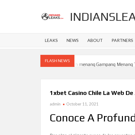
INDIANSLE
LEAKS
NEWS
ABOUT
PARTNERS
FLASH NEWS
aya 2023
Situs Slot Mudah menang Gampang Menang Terpercaya
aya 2023
Situs Slot Mudah menang Gampang Menang Terpercaya
1xbet Casino Chile La Web De
admin
October 11, 2021
Conoce A Profundi