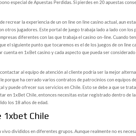
ono especial de Apuestas Perdidas. Si pierdes en 20 apuestas conse
ede recrear la experiencia de un on line on line casino actual, aun es
con otros jugadores. Este portal de juego trabaja lado a lado con lo
 empresas diferentes con las que trabaja el casino on-line. Cuando t
 que el siguiente punto que tocaremos es el de los juegos de on line c
r cuenta en 1xBet casino y cada aspecto que pueda ser considerado
 contactar al equipo de atención al cliente podría ser la mejor alter
ble porque ha cerrado varios contratos de patrocinios con equipos d
al y puede ofrecer sus servicios en Chile. Esto se debe a que se tra
ostar en 1xBet Chile, entonces necesitas estar registrado dentro de 
lido los 18 años de edad.
1xbet Chile
vivo divididos en diferentes grupos. Aunque realmente no es necesar