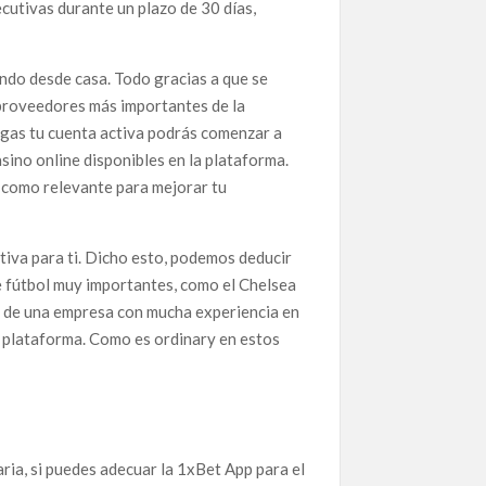
cutivas durante un plazo de 30 días,
tando desde casa. Todo gracias a que se
s proveedores más importantes de la
engas tu cuenta activa podrás comenzar a
asino online disponibles en la plataforma.
 como relevante para mejorar tu
nativa para ti. Dicho esto, podemos deducir
e fútbol muy importantes, como el Chelsea
ta de una empresa con mucha experiencia en
la plataforma. Como es ordinary en estos
ia, si puedes adecuar la 1xBet App para el