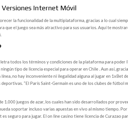
Versiones Internet Móvil
ecer la funcionalidad de la multiplataforma, gracias a lo cual siempr
ra que el juego sea más atractivo para sus usuarios. Aquí te mostra
.
?
a letra todos los términos y condiciones de la plataforma para poder 
ingún tipo de licencia especial para operar en Chile . Aun así, gracia
n línea, no hay inconveniente ni ilegalidad alguna al jugar en 1xBet 
deportivas. “El París Saint-Germain es uno de los clubes de fútbol 
de 1.000 juegos de azar, los cuales han sido desarrollados por pr
ueda soportar incluso varias apuestas en vivo al mismo tiempo. Por l
 es seguro para jugar. El on line casino tiene licencia de Curazao pa