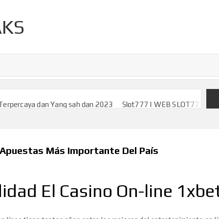
AKS
 dan Yang sah dan 2023
Slot777 | WEB SLOT777 LOGIN | SLOT 
 dan Yang sah dan 2023
Slot777 | WEB SLOT777 LOGIN | SLOT 
 Apuestas Más Importante Del País
dad El Casino On-line 1xbet