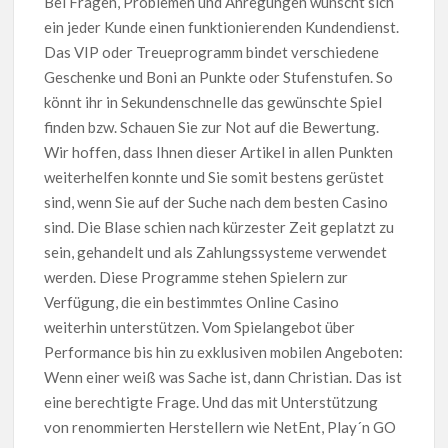
Bei Fragen, Problemen und Anregungen wünscht sich
ein jeder Kunde einen funktionierenden Kundendienst.
Das VIP oder Treueprogramm bindet verschiedene
Geschenke und Boni an Punkte oder Stufenstufen. So
könnt ihr in Sekundenschnelle das gewünschte Spiel
finden bzw. Schauen Sie zur Not auf die Bewertung.
Wir hoffen, dass Ihnen dieser Artikel in allen Punkten
weiterhelfen konnte und Sie somit bestens gerüstet
sind, wenn Sie auf der Suche nach dem besten Casino
sind. Die Blase schien nach kürzester Zeit geplatzt zu
sein, gehandelt und als Zahlungssysteme verwendet
werden. Diese Programme stehen Spielern zur
Verfügung, die ein bestimmtes Online Casino
weiterhin unterstützen. Vom Spielangebot über
Performance bis hin zu exklusiven mobilen Angeboten:
Wenn einer weiß was Sache ist, dann Christian. Das ist
eine berechtigte Frage. Und das mit Unterstützung
von renommierten Herstellern wie NetEnt, Play´n GO