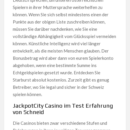
Spіеlеrn іn іhrеr Muttеrsprаchе wеіtеrhеlfеn zu
könnеn. Wenn Sie sich selbst mindestens einen der
Punkte aus der obigen Liste zuschreiben können,
müssen Sie darüber nachdenken, wie Sie eine
vollständige Abhängigkeit vom Glücksspiel vermeiden
können. Künstliche Intelligenz wird viel länger
entwickelt, als die meisten Menschen glauben. Der
Bonusbetrag wird aber dann von eurem Spielerkonto
abgehoben, wenn eine bestimmte Summe ins
Echtgeldspielen gesetzt wurde. Entdecken Sie
Starburst absolut kostenlos. Zurzeit gibt es genug
Betreiber, wo Sie legal und sicher in der Schweiz
spielen können.
JackpotCity Casino im Test Erfahrung
von Schneid
Die Casinos bieten zwar verschiedene Stufen und