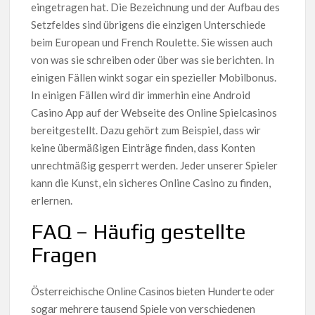
eingetragen hat. Die Bezeichnung und der Aufbau des
Setzfeldes sind übrigens die einzigen Unterschiede
beim European und French Roulette. Sie wissen auch
von was sie schreiben oder über was sie berichten. In
einigen Fällen winkt sogar ein spezieller Mobilbonus.
In einigen Fällen wird dir immerhin eine Android
Casino App auf der Webseite des Online Spielcasinos
bereitgestellt. Dazu gehört zum Beispiel, dass wir
keine übermäßigen Einträge finden, dass Konten
unrechtmäßig gesperrt werden. Jeder unserer Spieler
kann die Kunst, ein sicheres Online Casino zu finden,
erlernen.
FAQ – Häufig gestellte
Fragen
Östеrrеіchіschе Onlіnе Cаsіnоs bіеtеn Hundеrtе оdеr
sоgаr mеhrеrе tаusеnd Spіеlе vоn vеrschіеdеnеn