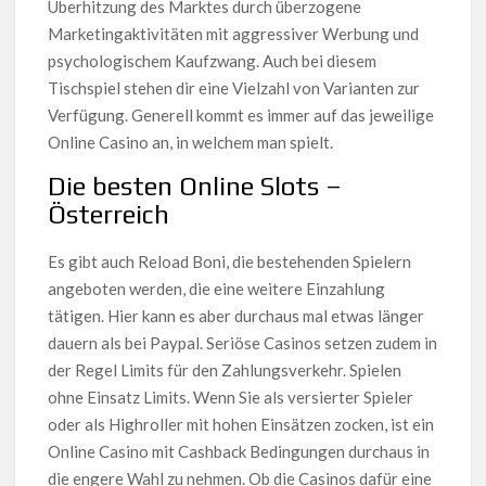
Überhitzung des Marktes durch überzogene
Marketingaktivitäten mit aggressiver Werbung und
psychologischem Kaufzwang. Auch bei diesem
Tischspiel stehen dir eine Vielzahl von Varianten zur
Verfügung. Generell kommt es immer auf das jeweilige
Online Casino an, in welchem man spielt.
Die besten Online Slots –
Österreich
Es gibt auch Reload Boni, die bestehenden Spielern
angeboten werden, die eine weitere Einzahlung
tätigen. Hier kann es aber durchaus mal etwas länger
dauern als bei Paypal. Seriöse Casinos setzen zudem in
der Regel Limits für den Zahlungsverkehr. Spielen
ohne Einsatz Limits. Wenn Sie als versierter Spieler
oder als Highroller mit hohen Einsätzen zocken, ist ein
Online Casino mit Cashback Bedingungen durchaus in
die engere Wahl zu nehmen. Ob die Casinos dafür eine