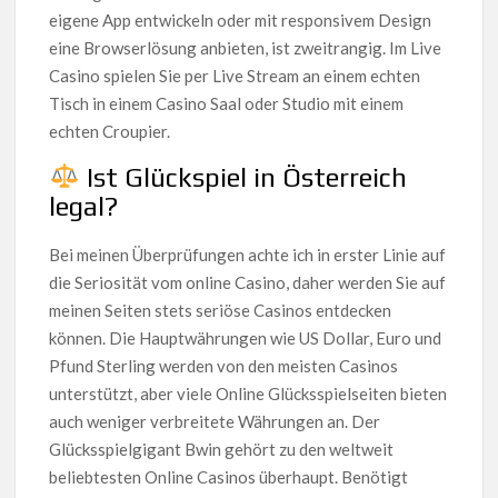
eigene App entwickeln oder mit responsivem Design
eine Browserlösung anbieten, ist zweitrangig. Im Live
Casino spielen Sie per Live Stream an einem echten
Tisch in einem Casino Saal oder Studio mit einem
echten Croupier.
Ist Glückspiel in Österreich
legal?
Bei meinen Überprüfungen achte ich in erster Linie auf
die Seriosität vom online Casino, daher werden Sie auf
meinen Seiten stets seriöse Casinos entdecken
können. Die Hauptwährungen wie US Dollar, Euro und
Pfund Sterling werden von den meisten Casinos
unterstützt, aber viele Online Glücksspielseiten bieten
auch weniger verbreitete Währungen an. Der
Glücksspielgigant Bwin gehört zu den weltweit
beliebtesten Online Casinos überhaupt. Benötigt