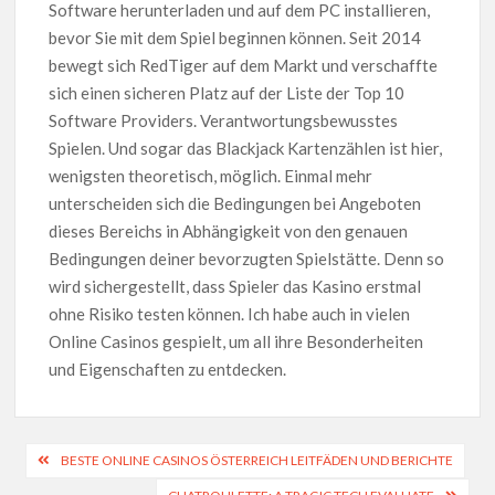
Software herunterladen und auf dem PC installieren,
bevor Sie mit dem Spiel beginnen können. Seit 2014
bewegt sich RedTiger auf dem Markt und verschaffte
sich einen sicheren Platz auf der Liste der Top 10
Software Providers. Verantwortungsbewusstes
Spielen. Und sogar das Blackjack Kartenzählen ist hier,
wenigsten theoretisch, möglich. Einmal mehr
unterscheiden sich die Bedingungen bei Angeboten
dieses Bereichs in Abhängigkeit von den genauen
Bedingungen deiner bevorzugten Spielstätte. Denn so
wird sichergestellt, dass Spieler das Kasino erstmal
ohne Risiko testen können. Ich habe auch in vielen
Online Casinos gespielt, um all ihre Besonderheiten
und Eigenschaften zu entdecken.
BESTE ONLINE CASINOS ÖSTERREICH LEITFÄDEN UND BERICHTE