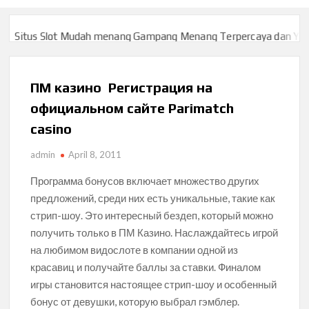
Situs Slot Mudah menang Gampang Menang Terpercaya dan Yang s
Situs Slot Mudah menang Gampang Menang Terpercaya dan Yang s
ПМ казино ️ Регистрация на
официальном сайте Parimatch
casino
admin
April 8, 2011
Программа бонусов включает множество других
предложений, среди них есть уникальные, такие как
стрип-шоу. Это интересный бездеп, который можно
получить только в ПМ Казино. Наслаждайтесь игрой
на любимом видослоте в компании одной из
красавиц и получайте баллы за ставки. Финалом
игры становится настоящее стрип-шоу и особенный
бонус от девушки, которую выбрал гэмблер.