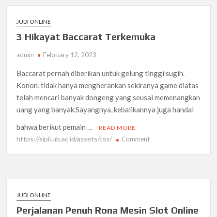
JUDI ONLINE
3 Hikayat Baccarat Terkemuka
admin
February 12, 2023
Baccarat pernah diberikan untuk gelung tinggi sugih.
Konon, tidak hanya mengherankan sekiranya game diatas
telah mencari banyak dongeng yang seusai memenangkan
uang yang banyak.Sayangnya, kebalikannya juga handal
bahwa berikut pemain …
READ MORE
https://sipil.ub.ac.id/assets/css/
Comment
JUDI ONLINE
Perjalanan Penuh Rona Mesin Slot Online