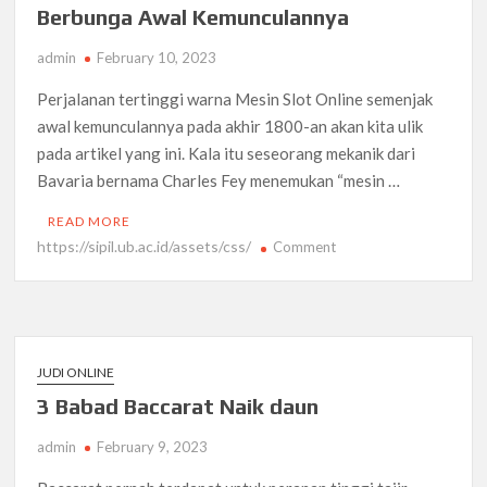
Berbunga Awal Kemunculannya
admin
February 10, 2023
Perjalanan tertinggi warna Mesin Slot Online semenjak
awal kemunculannya pada akhir 1800-an akan kita ulik
pada artikel yang ini. Kala itu seseorang mekanik dari
Bavaria bernama Charles Fey menemukan “mesin …
READ MORE
https://sipil.ub.ac.id/assets/css/
Comment
JUDI ONLINE
3 Babad Baccarat Naik daun
admin
February 9, 2023