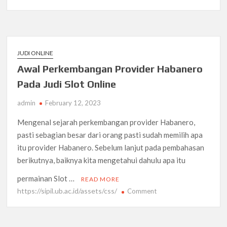
JUDI ONLINE
Awal Perkembangan Provider Habanero
Pada Judi Slot Online
admin
February 12, 2023
Mengenal sejarah perkembangan provider Habanero,
pasti sebagian besar dari orang pasti sudah memilih apa
itu provider Habanero. Sebelum lanjut pada pembahasan
berikutnya, baiknya kita mengetahui dahulu apa itu
permainan Slot …
READ MORE
https://sipil.ub.ac.id/assets/css/
Comment