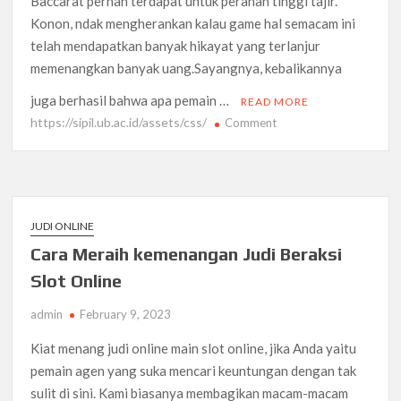
Baccarat pernah terdapat untuk peranan tinggi tajir.
Konon, ndak mengherankan kalau game hal semacam ini
telah mendapatkan banyak hikayat yang terlanjur
memenangkan banyak uang.Sayangnya, kebalikannya
juga berhasil bahwa apa pemain …
READ MORE
https://sipil.ub.ac.id/assets/css/
Comment
JUDI ONLINE
Cara Meraih kemenangan Judi Beraksi
Slot Online
admin
February 9, 2023
Kiat menang judi online main slot online, jika Anda yaitu
pemain agen yang suka mencari keuntungan dengan tak
sulit di sini. Kami biasanya membagikan macam-macam