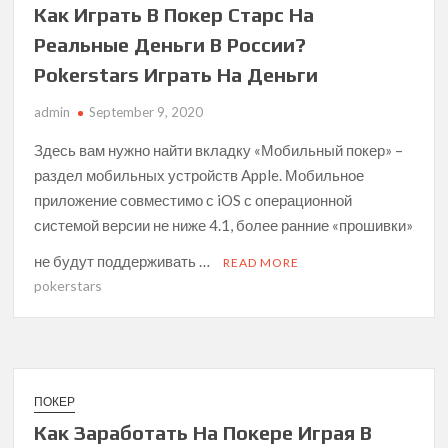
Как Играть В Покер Старс На
Реальные Деньги В России?
Pokerstars Играть На Деньги
admin
September 9, 2020
Здесь вам нужно найти вкладку «Мобильный покер» –
раздел мобильных устройств Apple. Мобильное
приложение совместимо с iOS с операционной
системой версии не ниже 4.1, более ранние «прошивки»
не будут поддерживать …
READ MORE
pokerstars
ПОКЕР
Как Заработать На Покере Играя В