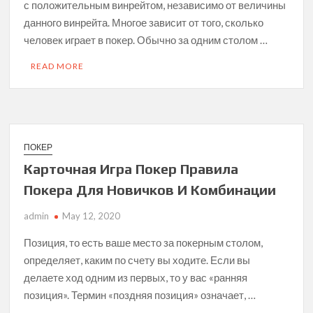
с положительным винрейтом, независимо от величины
данного винрейта. Многое зависит от того, сколько
человек играет в покер. Обычно за одним столом …
READ MORE
ПОКЕР
Карточная Игра Покер Правила
Покера Для Новичков И Комбинации
admin
May 12, 2020
Позиция, то есть ваше место за покерным столом,
определяет, каким по счету вы ходите. Если вы
делаете ход одним из первых, то у вас «ранняя
позиция». Термин «поздняя позиция» означает, …