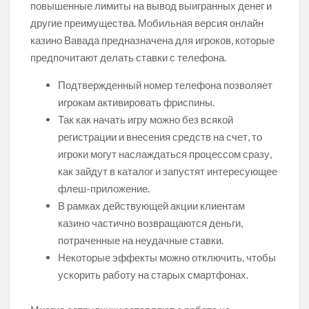
повышенные лимиты на вывод выигранных денег и
другие преимущества. Мобильная версия онлайн
казино Вавада предназначена для игроков, которые
предпочитают делать ставки с телефона.
Подтвержденный номер телефона позволяет
игрокам активировать фриспины.
Так как начать игру можно без всякой
регистрации и внесения средств на счет, то
игроки могут наслаждаться процессом сразу,
как зайдут в каталог и запустят интересующее
флеш-приложение.
В рамках действующей акции клиентам
казино частично возвращаются деньги,
потраченные на неудачные ставки.
Некоторые эффекты можно отключить, чтобы
ускорить работу на старых смартфонах.