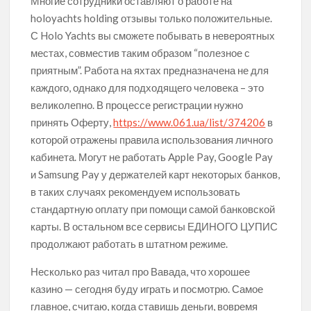
Многие сотрудники оставляют о работе на
holoyachts holding отзывы только положительные.
С Holo Yachts вы сможете побывать в невероятных
местах, совместив таким образом “полезное с
приятным”. Работа на яхтах предназначена не для
каждого, однако для подходящего человека – это
великолепно. В процессе регистрации нужно
принять Оферту,
https://www.061.ua/list/374206
в
которой отражены правила использования личного
кабинета. Могут не работать Apple Pay, Google Pay
и Samsung Pay у держателей карт некоторых банков,
в таких случаях рекомендуем использовать
стандартную оплату при помощи самой банковской
карты. В остальном все сервисы ЕДИНОГО ЦУПИС
продолжают работать в штатном режиме.
Несколько раз читал про Вавада, что хорошее
казино — сегодня буду играть и посмотрю. Самое
главное, считаю, когда ставишь деньги, вовремя